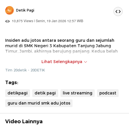
Detik Pagi
10,875 Views | Senin, 19 Jan 2026 12:57 WIB
Insiden adu jotos antara seorang guru dan sejumlah
murid di SMK Negeri 3 Kabupaten Tanjung Jabung
Timur, Jambi, akhirnya berujung panjang. Kedua belah
pihak saat ini tengah melakukan aksi saling melapor ke
Lihat Selengkapnya
polisi atas kasus pemukulan itu. Dinas Pendidikan
setempat akhirnya merespons kasus ini. Simak ulasan
Tim 20detik - 20DETIK
lengkapnya hanya di detikPagi!
Tags:
detikpagi
detik pagi
live streaming
podcast
guru dan murid smk adu jotos
Video Lainnya