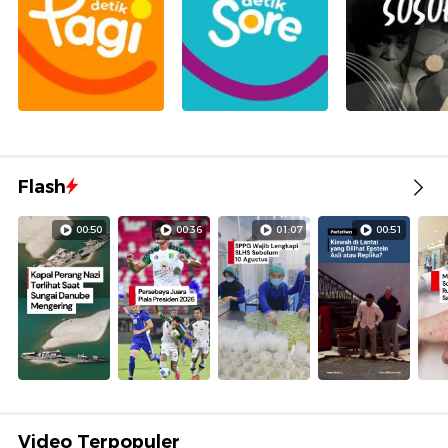
Flash
00:50
00:36
01:07
00:51
Video Terpopuler