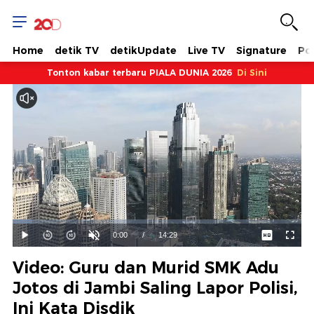
Home
detik TV
detikUpdate
Live TV
Signature
Pol
Tonton kabar terbaru PIALA DUNIA 2026
Di Sini
Dimuat
:
6.90%
Waktu
0:00
/
Durasi
14:29
Mainkan
Suara
Layar
Hidup
Saat
Video: Guru dan Murid SMK Adu
ini
Jotos di Jambi Saling Lapor Polisi,
Ini Kata Disdik