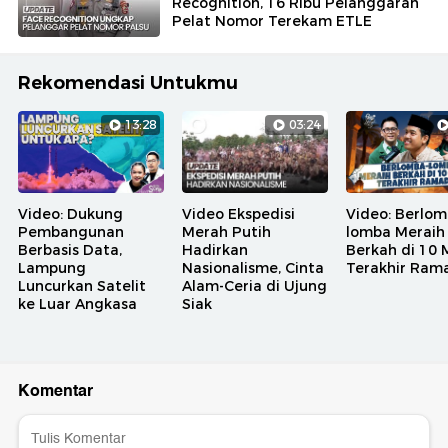
Recognition, 16 Ribu Pelanggaran
Pelat Nomor Terekam ETLE
Rekomendasi Untukmu
13:28
03:24
Video: Dukung
Video Ekspedisi
Video: Berlom
Pembangunan
Merah Putih
lomba Meraih
Berbasis Data,
Hadirkan
Berkah di 10
Lampung
Nasionalisme, Cinta
Terakhir Ram
Luncurkan Satelit
Alam-Ceria di Ujung
ke Luar Angkasa
Siak