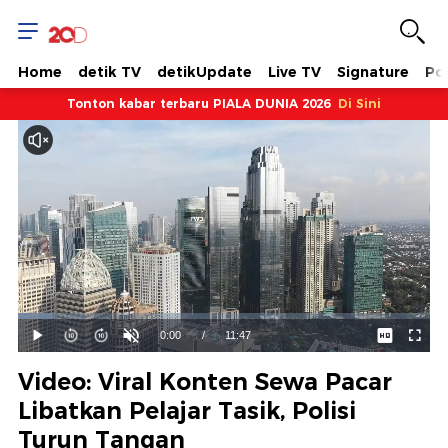
Home
detik TV
detikUpdate
Live TV
Signature
Pol
Tonton kabar terbaru PIALA DUNIA 2026
Di Sini
Dimuat
:
8.49%
Waktu
0:00
/
Durasi
11:47
Mainkan
Suara
Layar
Hidup
Saat
Video: Viral Konten Sewa Pacar
ini
Libatkan Pelajar Tasik, Polisi
Turun Tangan