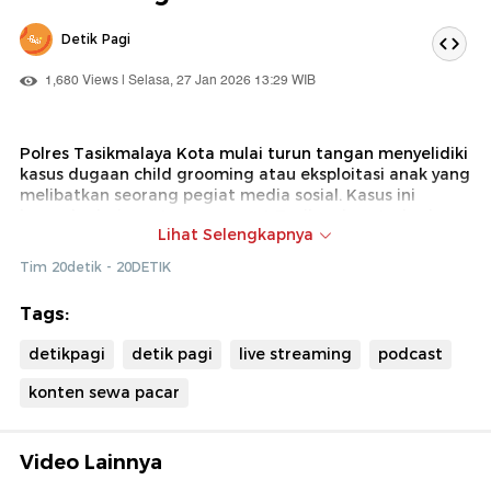
Detik Pagi
1,680 Views | Selasa, 27 Jan 2026 13:29 WIB
Polres Tasikmalaya Kota mulai turun tangan menyelidiki
kasus dugaan child grooming atau eksploitasi anak yang
melibatkan seorang pegiat media sosial. Kasus ini
bermula dari sorotan warganet Tasikmalaya terhadap
Lihat Selengkapnya
sebuah konten media sosial "sewa pacar" terhadap
pelajar atau anak di bawah umur yang dilakukan oleh
Tim 20detik - 20DETIK
seorang konten kreator Tasikmalaya. Simak ulasan
lengkapnya hanya di detikPagi!
Tags:
detikpagi
detik pagi
live streaming
podcast
konten sewa pacar
Video Lainnya