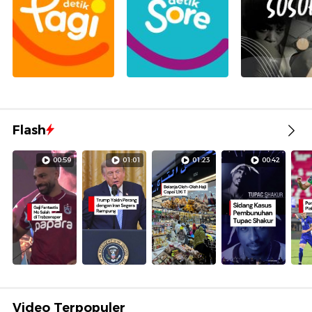
Flash
00:59
01:01
01:23
00:42
Video Terpopuler