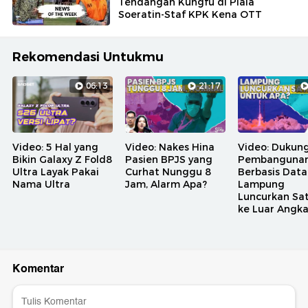
Tendangan Kungfu di Piala
Soeratin-Staf KPK Kena OTT
Rekomendasi Untukmu
06:13
21:17
Video: 5 Hal yang
Video: Nakes Hina
Video: Dukun
Bikin Galaxy Z Fold8
Pasien BPJS yang
Pembanguna
Ultra Layak Pakai
Curhat Nunggu 8
Berbasis Data
Nama Ultra
Jam, Alarm Apa?
Lampung
Luncurkan Sat
ke Luar Angk