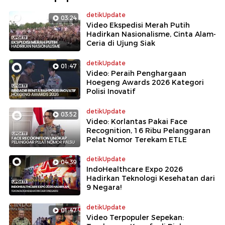
detikUpdate
03:24
Video Ekspedisi Merah Putih
Hadirkan Nasionalisme, Cinta Alam-
Ceria di Ujung Siak
detikUpdate
01:47
Video: Peraih Penghargaan
Hoegeng Awards 2026 Kategori
Polisi Inovatif
detikUpdate
03:52
Video: Korlantas Pakai Face
Recognition, 16 Ribu Pelanggaran
Pelat Nomor Terekam ETLE
detikUpdate
04:39
IndoHealthcare Expo 2026
Hadirkan Teknologi Kesehatan dari
9 Negara!
detikUpdate
01:47
Video Terpopuler Sepekan: