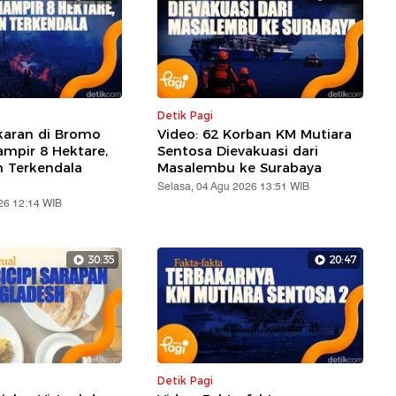
Detik Pagi
karan di Bromo
Video: 62 Korban KM Mutiara
mpir 8 Hektare,
Sentosa Dievakuasi dari
Terkendala
Masalembu ke Surabaya
Selasa, 04 Agu 2026 13:51 WIB
26 12:14 WIB
30:35
20:47
Detik Pagi