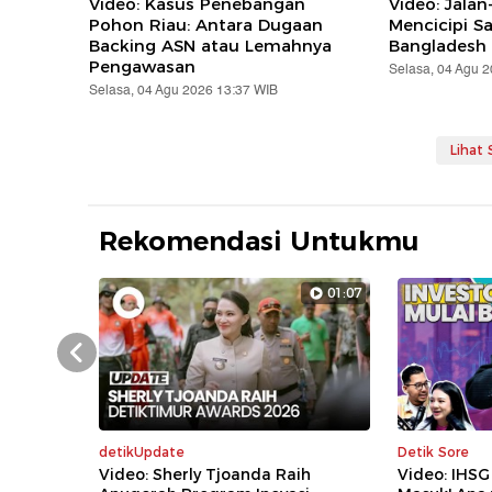
Video: Kasus Penebangan
Video: Jalan
Pohon Riau: Antara Dugaan
Mencicipi S
Backing ASN atau Lemahnya
Bangladesh
Pengawasan
Selasa, 04 Agu 
Selasa, 04 Agu 2026 13:37 WIB
Lihat
Rekomendasi Untukmu
01:07
Prev
detikUpdate
Detik Sore
Video: Sherly Tjoanda Raih
Video: IHSG