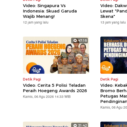
Video: Singapura Vs
Video: Dakw
Indonesia: Skuad Garuda
Lewat "Pand
Wajib Menang!
Skena"
12 jam yang lalu
13 jam yang lalu
47:16
Detik Pagi
Detik Pagi
Video: Cerita 5 Polisi Teladan
Video: Keba
Peraih Hoegeng Awards 2026
Bromo Berha
Petugas Ma
Kamis, 06 Agu 2026 14:33 WIB
Pendingina
Kamis, 06 Agu 2
31:42