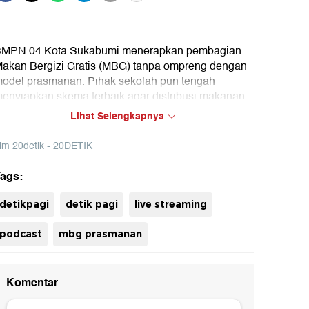
MPN 04 Kota Sukabumi menerapkan pembagian
akan Bergizi Gratis (MBG) tanpa ompreng dengan
odel prasmanan. Pihak sekolah pun tengah
enyiapkan skema terbaik agar distribusi makanan
etap tertib, higienis, dan sesuai kebutuhan siswa.
Lihat Selengkapnya
imak laporan selengkapnya hanya di detikPagi!
im 20detik - 20DETIK
ags:
uh
detikpagi
detik pagi
live streaming
podcast
mbg prasmanan