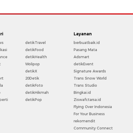
ri
Layanan
ws
detikTravel
berbuatbaik.id
kasi
detikFood
Pasang Mata
ance
detikHealth
Adsmart
t
Wolipop
detikEvent
t
detikX
Signature Awards
rt
20Detik
Trans Snow World
la
detikFoto
Trans Studio
o
detikHikmah
Bingkai.id
perti
detikPop
Ziswafctarsa.id
Flying Over Indonesia
For Your Business
rekomendit
Community Connect