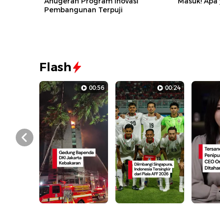
Anugerah Program Inovasi
Masuk! Apa
Pembangunan Terpuji
Flash
00:56
00:24
Prev