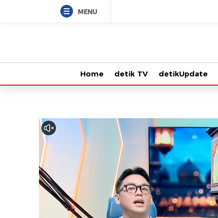
MENU
Home
detik TV
detikUpdate