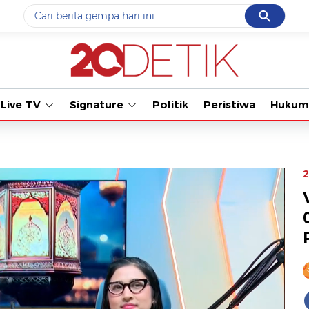
Cancel
Yang sedang ramai dicari
Tonton kabar 
#1
data live draw sgp
#2
piala presiden 2026
Live TV
Signature
Politik
Peristiwa
Hukum
#3
prabowo
#4
iran
#5
gempa hari ini
2
Promoted
Terakhir yang dicari
Loading...