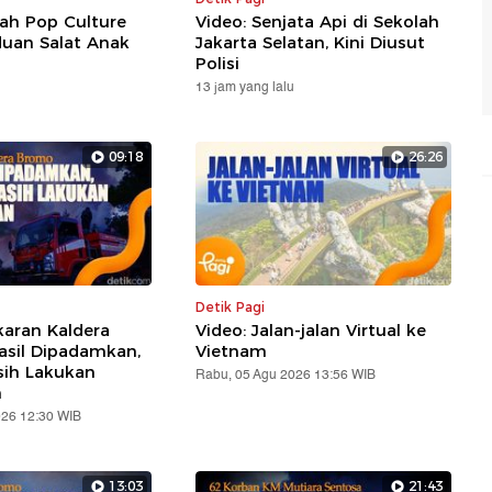
ah Pop Culture
Video: Senjata Api di Sekolah
uan Salat Anak
Jakarta Selatan, Kini Diusut
Polisi
13 jam yang lalu
09:18
26:26
Detik Pagi
karan Kaldera
Video: Jalan-jalan Virtual ke
sil Dipadamkan,
Vietnam
sih Lakukan
Rabu, 05 Agu 2026 13:56 WIB
n
026 12:30 WIB
13:03
21:43