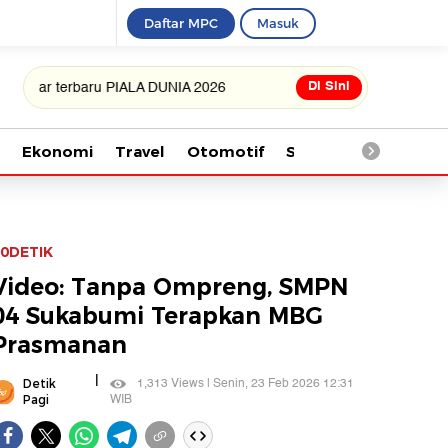
Daftar MPC
Masuk
Di Sini
terbaru PIALA DUNIA 2026
Ekonomi
Travel
Otomotif
Saintek
Kesehata
0DETIK
Video: Tanpa Ompreng, SMPN
04 Sukabumi Terapkan MBG
Prasmanan
|
1,313 Views | Senin, 23 Feb 2026 12:31
Detik
WIB
Pagi