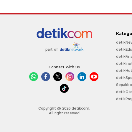
Katego
detikNe
detikEdu
part of
detikFin
detikIne
Connect With Us
detikHo
detikSpo
Sepakbo
detikOt
detikPro
Copyright @ 2026 detikcom.
All right reserved