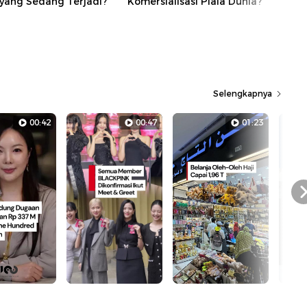
 yang Sedang Terjadi?
Komersialisasi Piala Dunia?
Selengkapnya
00:42
00:47
01:23