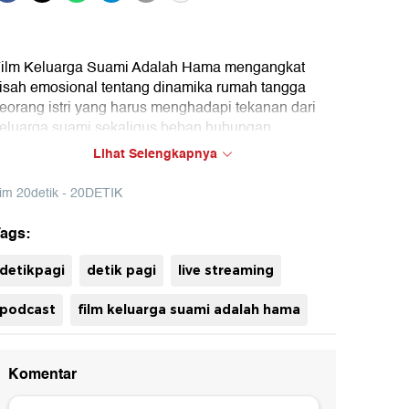
ilm Keluarga Suami Adalah Hama mengangkat
isah emosional tentang dinamika rumah tangga
eorang istri yang harus menghadapi tekanan dari
eluarga suami sekaligus beban hubungan
ernikahan. Film ini menyoroti konflik batin,
Lihat Selengkapnya
anggung jawab finansial, serta kompleksitas relasi
eluarga yang dekat dengan realita banyak orang.
im 20detik - 20DETIK
aksikan obrolan lengkap bersama Omar Daniel &
eremie Moeremans mengenai Keluarga Suami
ags:
uh
dalah Hama hanya di detikPagi!
detikpagi
detik pagi
live streaming
podcast
film keluarga suami adalah hama