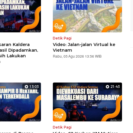
Detik Pagi
karan Kaldera
Video: Jalan-jalan Virtual ke
sil Dipadamkan,
Vietnam
sih Lakukan
Rabu, 05 Agu 2026 13:56 WIB
n
13:03
21:43
Detik Pagi