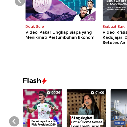
Prev
Detik Sore
Berbuat Baik
Video: Pakar Ungkap Siapa yang
Video: Krisis
Menikmati Pertumbuhan Ekonomi
Kadujajar,
Setetes Air
Flash
00:36
01:09