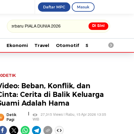
Daftar MPC
Masuk
Di Sini
aru PIALA DUNIA 2026
Ekonomi
Travel
Otomotif
Saintek
Kesehata
0DETIK
Video: Beban, Konflik, dan
Cinta: Cerita di Balik Keluarga
Suami Adalah Hama
|
27,315 Views | Rabu, 15 Apr 2026 13:05
Detik
WIB
Pagi