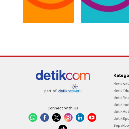
Katego
detikNe
detikEdu
part of
detikFin
detikIne
Connect With Us
detikHo
detikSpo
Sepakbo