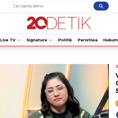
Cancel
Yang sedang ramai dicari
Tonton kabar terb
#1
data live draw sgp
#2
gempa hari ini
Live TV
Signature
Politik
Peristiwa
Hukum
#3
prabowo
#4
iran
#5
demo
2
Promoted
Terakhir yang dicari
Loading...