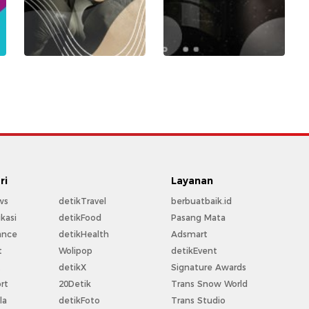
ri
Layanan
ws
detikTravel
berbuatbaik.id
kasi
detikFood
Pasang Mata
ance
detikHealth
Adsmart
t
Wolipop
detikEvent
t
detikX
Signature Awards
rt
20Detik
Trans Snow World
la
detikFoto
Trans Studio