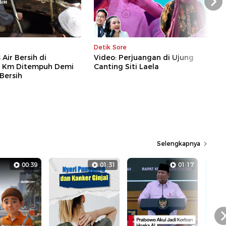
Nex
Detik Sore
 Air Bersih di
Video: Perjuangan di Ujung
 2 Km Ditempuh Demi
Canting Siti Laela
 Bersih
Selengkapnya
00:39
01:31
01:17