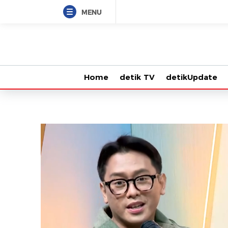
MENU
Home
detik TV
detikUpdate