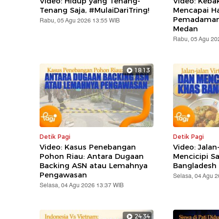
Video: Hidup yang Tenang-
Video: Keba
Tenang Saja, #MulaiDariTring!
Mencapai Ha
Pemadaman 
Rabu, 05 Agu 2026 13:55 WIB
Medan
Rabu, 05 Agu 20
18:13
Detik Pagi
Detik Pagi
Video: Kasus Penebangan
Video: Jalan
Pohon Riau: Antara Dugaan
Mencicipi S
Backing ASN atau Lemahnya
Bangladesh
Pengawasan
Selasa, 04 Agu 
Selasa, 04 Agu 2026 13:37 WIB
24:34