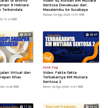
karan di Bromo
Video: 62 Korban KM Mutiara
mpir 8 Hektare,
Sentosa Dievakuasi dari
Terkendala
Masalembu ke Surabaya
Selasa, 04 Agu 2026 13:51 WIB
26 12:14 WIB
30:35
20:47
Detik Pagi
-jalan Virtual dan
Video: Fakta-fakta
arapan Khas
Terbakarnya KM Mutiara
Sentosa 2
2026 13:36 WIB
Senin, 03 Agu 2026 14:57 WIB
11:34
34:42