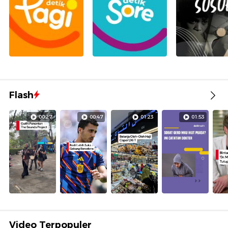
Flash
00:27
00:47
01:23
01:53
Video Terpopuler