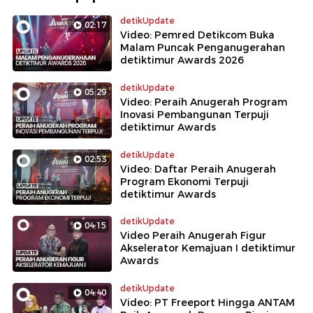
detikUpdate
02:17
Video: Pemred Detikcom Buka
Malam Puncak Penganugerahan
detiktimur Awards 2026
detikUpdate
05:29
Video: Peraih Anugerah Program
Inovasi Pembangunan Terpuji
detiktimur Awards
detikUpdate
02:53
Video: Daftar Peraih Anugerah
Program Ekonomi Terpuji
detiktimur Awards
detikUpdate
04:15
Video Peraih Anugerah Figur
Akselerator Kemajuan I detiktimur
Awards
detikUpdate
04:40
Video: PT Freeport Hingga ANTAM