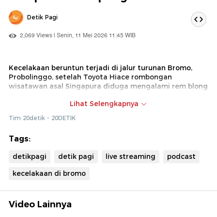
Detik Pagi
2,069 Views | Senin, 11 Mei 2026 11:45 WIB
Kecelakaan beruntun terjadi di jalur turunan Bromo,
Probolinggo, setelah Toyota Hiace rombongan
wisatawan asal Singapura diduga mengalami rem blong
dan menabrak empat mobil. Polisi mengungkap saat
Lihat Selengkapnya
kejadian kendaraan sempat dikemudikan penumpang
pengganti karena sopir utama kelelahan. Sebanyak 11
Tim 20detik - 20DETIK
orang mengalami luka-luka dan kasus ini masih dalam
penyelidikan. Simak Selengkapnya hanya di detikPagi!
Tags:
detikpagi
detik pagi
live streaming
podcast
kecelakaan di bromo
Video Lainnya