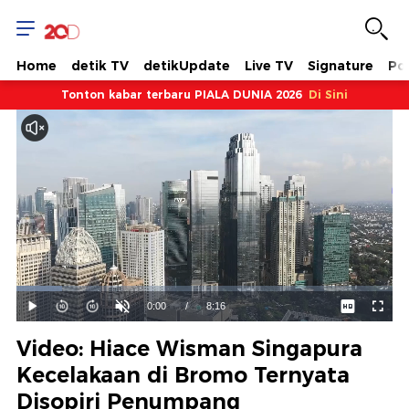
Home
detik TV
detikUpdate
Live TV
Signature
Pol
Tonton kabar terbaru PIALA DUNIA 2026
Di Sini
Dimuat
:
12.10%
Waktu
0:00
/
Durasi
8:16
Mainkan
Suara
Layar
Hidup
Saat
Video: Hiace Wisman Singapura
ini
Kecelakaan di Bromo Ternyata
Disopiri Penumpang