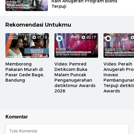
Raih Anugerah Program Bisnis
Terpuji
Rekomendasi Untukmu
01:19
02:17
Memborong
Video: Pemred
Video: Peraih
Pakaian Murah di
Detikcom Buka
Anugerah Pr
Pasar Gede Bage,
Malam Puncak
Inovasi
Bandung
Penganugerahan
Pembanguna
detiktimur Awards
Terpuji detik
2026
Awards