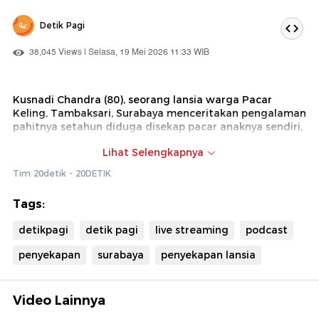
Detik Pagi
38,045 Views | Selasa, 19 Mei 2026 11:33 WIB
Kusnadi Chandra (80), seorang lansia warga Pacar
Keling, Tambaksari, Surabaya menceritakan pengalaman
pahitnya setahun diduga disekap pacar anaknya sendiri,
Lisa Andriana (31). Kusnadi menyampaikan pengakuan
Lihat Selengkapnya
itu kepada Kapolrestabes Surabaya Kombes Luthfie
Sulistiawan.
Tim 20detik - 20DETIK
Melalui unggahan akun Instagram resmi @luthfie.daily,
korban menceritakan kondisi yang dia alami selama
Tags:
hampir setahun disekap dan sempat dipindah-pindah
tempat oleh pelaku.
detikpagi
detik pagi
live streaming
podcast
penyekapan
surabaya
penyekapan lansia
Video Lainnya