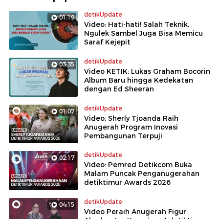
detikUpdate
01:19
Video: Hati-hati! Salah Teknik,
Ngulek Sambel Juga Bisa Memicu
Saraf Kejepit
detikUpdate
03:35
Video KETIK: Lukas Graham Bocorin
Album Baru hingga Kedekatan
dengan Ed Sheeran
detikUpdate
01:07
Video: Sherly Tjoanda Raih
Anugerah Program Inovasi
Pembangunan Terpuji
detikUpdate
02:17
Video: Pemred Detikcom Buka
Malam Puncak Penganugerahan
detiktimur Awards 2026
detikUpdate
04:15
Video Peraih Anugerah Figur