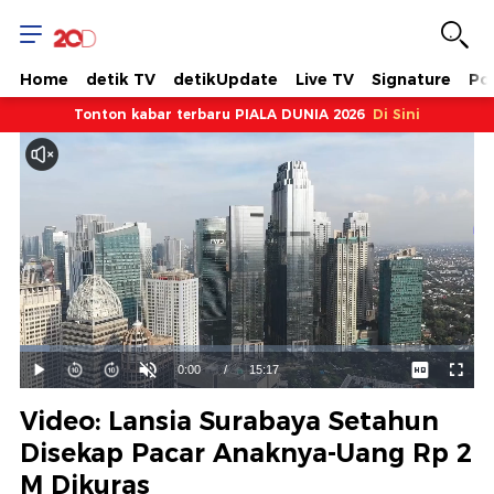
Home
detik TV
detikUpdate
Live TV
Signature
Pol
Tonton kabar terbaru PIALA DUNIA 2026
Di Sini
Dimuat
:
6.54%
Waktu
0:00
/
Durasi
15:17
Mainkan
Suara
Layar
Hidup
Saat
Video: Lansia Surabaya Setahun
ini
Disekap Pacar Anaknya-Uang Rp 2
M Dikuras