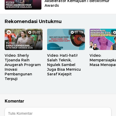
Akselerator Kemajuan I detiktimur
Awards
Rekomendasi Untukmu
01:07
01:19
Video: Sherly
Video: Hati-hati!
Video:
Tjoanda Raih
Salah Teknik,
Mempersiapk
Anugerah Program
Ngulek Sambel
Masa Menopa
Inovasi
Juga Bisa Memicu
Pembangunan
Saraf Kejepit
Terpuji