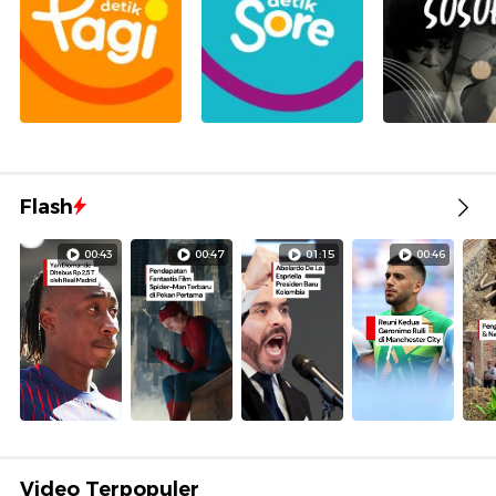
Flash
00:43
00:47
01:15
00:46
Video Terpopuler