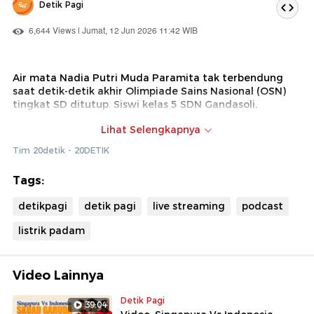
Detik Pagi
6,644 Views | Jumat, 12 Jun 2026 11:42 WIB
Air mata Nadia Putri Muda Paramita tak terbendung
saat detik-detik akhir Olimpiade Sains Nasional (OSN)
tingkat SD ditutup. Siswi kelas 5 SDN Gandasoli,
Kecamatan Cireunghas, Kabupaten Sukabumi ini
Lihat Selengkapnya
terpaksa mengubur mimpi emasnya dalam-dalam akibat
mati lampu. Simak laporan reporter kami untuk
Tim 20detik - 20DETIK
informasi selengkapnya!
Tags:
detikpagi
detik pagi
live streaming
podcast
listrik padam
Video Lainnya
Detik Pagi
39:04