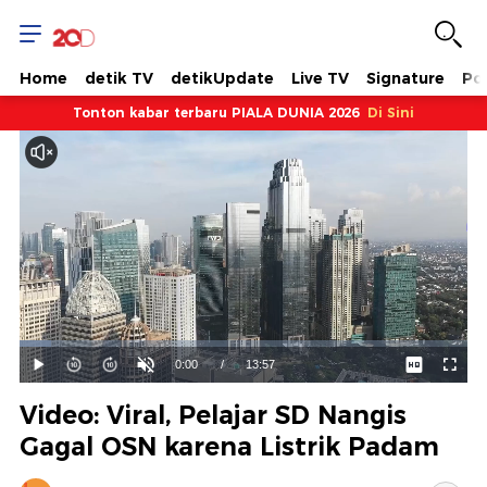
Home
detik TV
detikUpdate
Live TV
Signature
Pol
Tonton kabar terbaru PIALA DUNIA 2026
Di Sini
Dimuat
:
7.12%
Waktu
0:00
/
Durasi
13:57
Mainkan
Suara
Layar
Hidup
Saat
Video: Viral, Pelajar SD Nangis
ini
Gagal OSN karena Listrik Padam