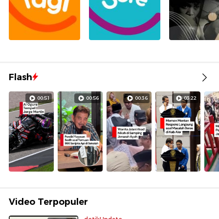
Flash
00:51
00:56
00:36
03:22
Video Terpopuler