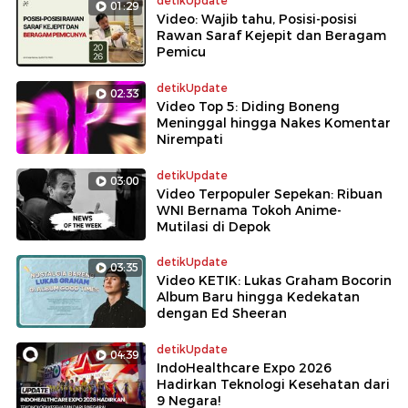
detikUpdate
01:29
Video: Wajib tahu, Posisi-posisi
Rawan Saraf Kejepit dan Beragam
Pemicu
detikUpdate
02:33
Video Top 5: Diding Boneng
Meninggal hingga Nakes Komentar
Nirempati
detikUpdate
03:00
Video Terpopuler Sepekan: Ribuan
WNI Bernama Tokoh Anime-
Mutilasi di Depok
detikUpdate
03:35
Video KETIK: Lukas Graham Bocorin
Album Baru hingga Kedekatan
dengan Ed Sheeran
detikUpdate
04:39
IndoHealthcare Expo 2026
Hadirkan Teknologi Kesehatan dari
9 Negara!