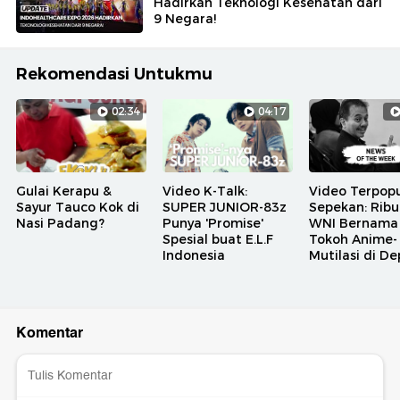
Hadirkan Teknologi Kesehatan dari
9 Negara!
Rekomendasi Untukmu
02:34
04:17
Gulai Kerapu &
Video K-Talk:
Video Terpopu
Sayur Tauco Kok di
SUPER JUNIOR-83z
Sepekan: Rib
Nasi Padang?
Punya 'Promise'
WNI Bernama
Spesial buat E.L.F
Tokoh Anime-
Indonesia
Mutilasi di D