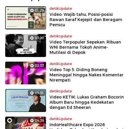
detikUpdate
01:29
Video: Wajib tahu, Posisi-posisi
Rawan Saraf Kejepit dan Beragam
Pemicu
detikUpdate
03:00
Video Terpopuler Sepekan: Ribuan
WNI Bernama Tokoh Anime-
Mutilasi di Depok
detikUpdate
02:33
Video Top 5: Diding Boneng
Meninggal hingga Nakes Komentar
Nirempati
detikUpdate
03:35
Video KETIK: Lukas Graham Bocorin
Album Baru hingga Kedekatan
dengan Ed Sheeran
detikUpdate
04:39
IndoHealthcare Expo 2026