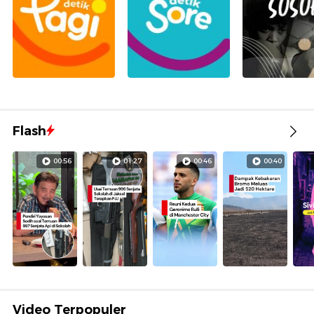
Flash
00:56
01:27
00:46
00:40
Video Terpopuler