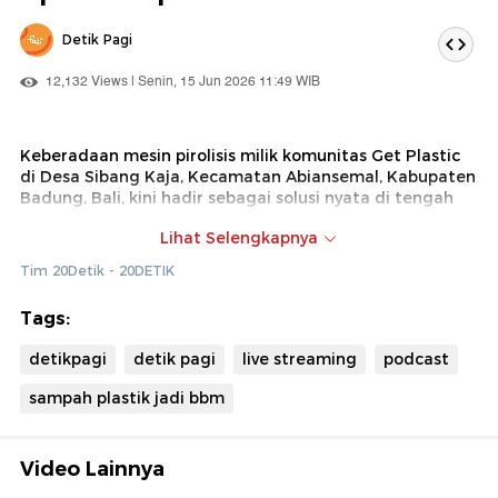
Detik Pagi
12,132 Views | Senin, 15 Jun 2026 11:49 WIB
Keberadaan mesin pirolisis milik komunitas Get Plastic
di Desa Sibang Kaja, Kecamatan Abiansemal, Kabupaten
Badung, Bali, kini hadir sebagai solusi nyata di tengah
isu hangat melonjaknya harga bahan bakar minyak
Lihat Selengkapnya
(BBM) dan persoalan gunungan sampah di Bali.
Teknologi tepat guna ini mengonversi limbah plastik tak
Tim 20Detik - 20DETIK
bernilai dari rumah tangga serta UMKM lokal menjadi
sumber energi alternatif berupa solar dan bensin.
Tags:
"Sebenarnya kami punya sesuatu yang ada di depan
mata, yang jadi masalah tapi dia sebenarnya jadi solusi
detikpagi
detik pagi
live streaming
podcast
untuk masalah bahan bakar kita sekarang ini, sampah
plastik contohnya. BBM naik dan sampah kita
sampah plastik jadi bbm
menggunung, tapi kami masih konsisten mengolah
sampah plastik menjadi bahan bakar," ujar pendiri
sekaligus pegiat Get Plastic, Dimas Bagus Wijanarko
Video Lainnya
saat ditemui di Learning Center Get Plastic, Badung,
Jumat (12/6/2026).