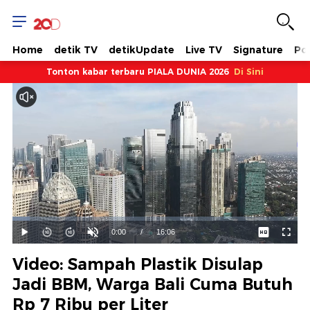
Home
detik TV
detikUpdate
Live TV
Signature
Pol
Tonton kabar terbaru PIALA DUNIA 2026
Di Sini
Dimuat
:
6.14%
Waktu
0:00
/
Durasi
16:06
Mainkan
Suara
Layar
Hidup
Saat
Video: Sampah Plastik Disulap
ini
Jadi BBM, Warga Bali Cuma Butuh
Rp 7 Ribu per Liter