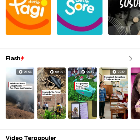
Flash
01:03
00:49
00:37
00:54
Video Terpopuler