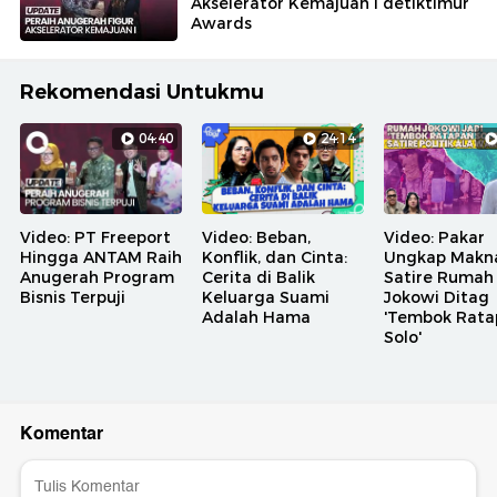
Akselerator Kemajuan I detiktimur
Awards
Rekomendasi Untukmu
04:40
24:14
Video: PT Freeport
Video: Beban,
Video: Pakar
Hingga ANTAM Raih
Konflik, dan Cinta:
Ungkap Makn
Anugerah Program
Cerita di Balik
Satire Rumah
Bisnis Terpuji
Keluarga Suami
Jokowi Ditag
Adalah Hama
'Tembok Rata
Solo'