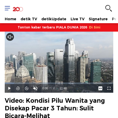
Home
detik TV
detikUpdate
Live TV
Signature
Pol
Tonton kabar terbaru PIALA DUNIA 2026
Di Sini
Dimuat
:
8.47%
Waktu
0:00
/
Durasi
11:48
Mainkan
Suara
Layar
Hidup
Saat
Video: Kondisi Pilu Wanita yang
ini
Disekap Pacar 3 Tahun: Sulit
Bicara-Melihat