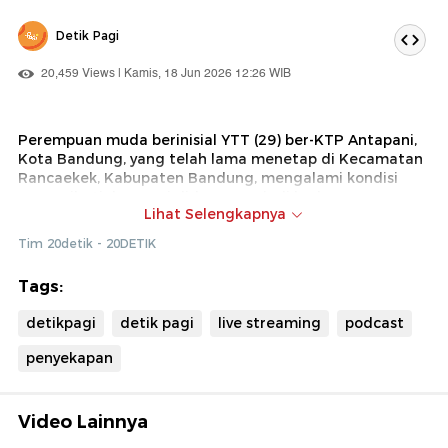
Detik Pagi
20,459 Views | Kamis, 18 Jun 2026 12:26 WIB
Perempuan muda berinisial YTT (29) ber-KTP Antapani,
Kota Bandung, yang telah lama menetap di Kecamatan
Rancaekek, Kabupaten Bandung, mengalami kondisi
memprihatinkan usai diduga menjadi korban
Lihat Selengkapnya
penyekapan dan penganiayaan yang dilakukan
kekasihnya sendiri.
Tim 20detik - 20DETIK
YTT kabarnya mengalami luka berat yang memengaruhi
kemampuan penglihatan, bicara, hingga berjalan. Ia
Tags:
diduga dianiaya di indekosnya di wilayah Cileunyi,
Kabupaten Bandung, belum lama ini. Simak laporan
detikpagi
detik pagi
live streaming
podcast
lengkapnya hanya di detikPagi!
penyekapan
Video Lainnya