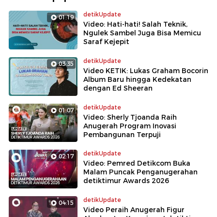
detikUpdate
01:19
Video: Hati-hati! Salah Teknik,
Ngulek Sambel Juga Bisa Memicu
Saraf Kejepit
detikUpdate
03:35
Video KETIK: Lukas Graham Bocorin
Album Baru hingga Kedekatan
dengan Ed Sheeran
detikUpdate
01:07
Video: Sherly Tjoanda Raih
Anugerah Program Inovasi
Pembangunan Terpuji
detikUpdate
02:17
Video: Pemred Detikcom Buka
Malam Puncak Penganugerahan
detiktimur Awards 2026
detikUpdate
04:15
Video Peraih Anugerah Figur