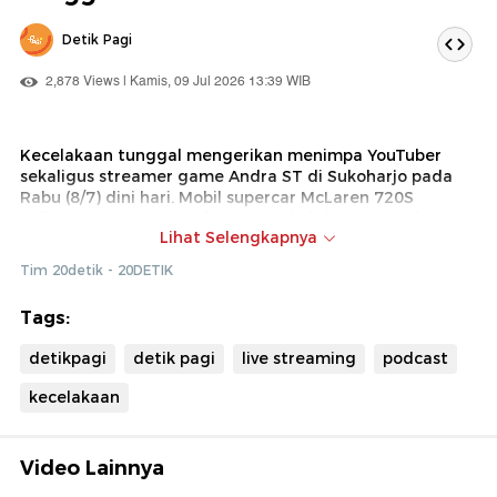
Detik Pagi
2,878 Views | Kamis, 09 Jul 2026 13:39 WIB
Kecelakaan tunggal mengerikan menimpa YouTuber
sekaligus streamer game Andra ST di Sukoharjo pada
Rabu (8/7) dini hari. Mobil supercar McLaren 720S
miliknya ringsek parah hingga terbelah menjadi dua
Lihat Selengkapnya
bagian setelah mengalami selip ban dan menghantam
tiang listrik serta pagar di pinggir jalan.
Tim 20detik - 20DETIK
Beruntung, Andra ST dan satu orang rekannya berhasil
Tags:
selamat dari insiden horor ini meski harus dilarikan ke
rumah sakit akibat mengalami sejumlah luka-luka. Polisi
detikpagi
detik pagi
live streaming
podcast
memastikan kejadian ini murni kecelakaan tunggal dan
tidak melibatkan kendaraan lain.
kecelakaan
Video Lainnya