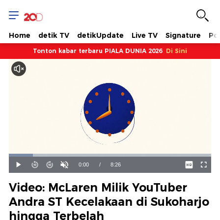
Home
detik TV
detikUpdate
Live TV
Signature
Pol
Tonton kabar terbaru PIALA DUNIA 2026
Di Sini
Dimuat
:
11.84%
Waktu
0:00
/
Durasi
8:26
Mainkan
Suara
Layar
Hidup
Saat
Video: McLaren Milik YouTuber
ini
Andra ST Kecelakaan di Sukoharjo
hingga Terbelah