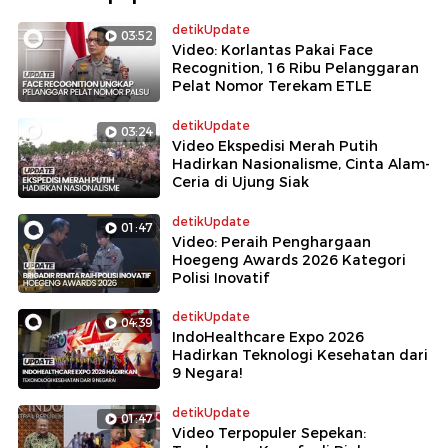
detikUpdate
03:52
Video: Korlantas Pakai Face
Recognition, 16 Ribu Pelanggaran
Pelat Nomor Terekam ETLE
detikUpdate
03:24
Video Ekspedisi Merah Putih
Hadirkan Nasionalisme, Cinta Alam-
Ceria di Ujung Siak
detikUpdate
01:47
Video: Peraih Penghargaan
Hoegeng Awards 2026 Kategori
Polisi Inovatif
detikUpdate
04:39
IndoHealthcare Expo 2026
Hadirkan Teknologi Kesehatan dari
9 Negara!
detikUpdate
01:47
Video Terpopuler Sepekan: