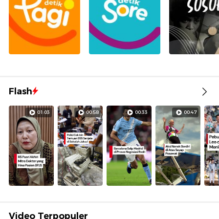
Flash
01:03
00:58
00:33
00:47
Video Terpopuler