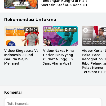
Tendangan Kungfu di Piala
Soeratin-Staf KPK Kena OTT
Rekomendasi Untukmu
39:04
21:17
Video: Singapura Vs
Video: Nakes Hina
Video: Korlan
Indonesia: Skuad
Pasien BPJS yang
Pakai Face
Garuda Wajib
Curhat Nunggu 8
Recognition, 
Menang!
Jam, Alarm Apa?
Ribu Pelangg
Pelat Nomor
Terekam ETL