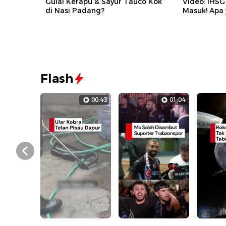
Gulai Kerapu & Sayur Tauco Kok
Video: IHSG
di Nasi Padang?
Masuk! Apa
Flash
00:43
01:04
Prev