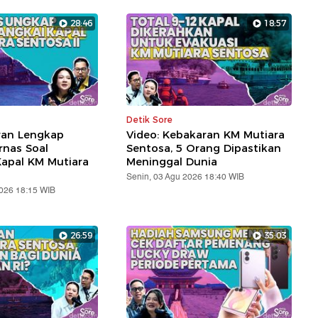
28:46
18:57
Detik Sore
ran Lengkap
Video: Kebakaran KM Mutiara
rnas Soal
Sentosa, 5 Orang Dipastikan
apal KM Mutiara
Meninggal Dunia
Senin, 03 Agu 2026 18:40 WIB
2026 18:15 WIB
26:59
35:03