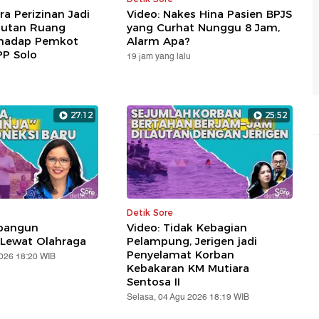
ra Perizinan Jadi
Video: Nakes Hina Pasien BPJS
tutan Ruang
yang Curhat Nunggu 8 Jam,
rhadap Pemkot
Alarm Apa?
PP Solo
19 jam yang lalu
27:12
25:52
Detik Sore
bangun
Video: Tidak Kebagian
 Lewat Olahraga
Pelampung, Jerigen jadi
Penyelamat Korban
2026 18:20 WIB
Kebakaran KM Mutiara
Sentosa II
Selasa, 04 Agu 2026 18:19 WIB