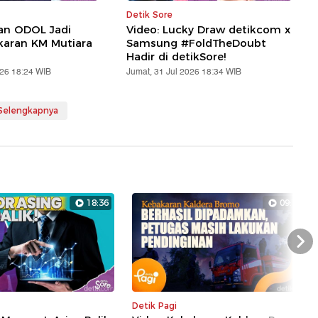
Detik Sore
an ODOL Jadi
Video: Lucky Draw detikcom x
karan KM Mutiara
Samsung #FoldTheDoubt
Hadir di detikSore!
026 18:24 WIB
Jumat, 31 Jul 2026 18:34 WIB
 Selengkapnya
18:36
09:18
Nex
Detik Pagi