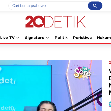
Cancel
Yang sedang ramai dicari
Tonton kabar te
#1
gempa hari ini
#2
gempa
Live TV
Signature
Politik
Peristiwa
Hukum
#3
iran
#4
demo
#5
prabowo
2
Promoted
Terakhir yang dicari
Loading...