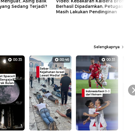
 Menguat, Asing Balik
Video: Kebakaran Kaldera Bromo
 yang Sedang Terjadi?
Berhasil Dipadamkan, Petugas
Masih Lakukan Pendinginan
Selengkapnya
00:35
00:46
00:31