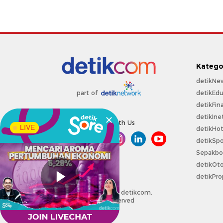
Katego
detikNe
detikEdu
part of
detikFin
detikIne
Connect With Us
LIVE
detikHo
detikSpo
Sepakbo
detikOt
detikPro
Copyright @ 2026 detikcom.
All right reserved