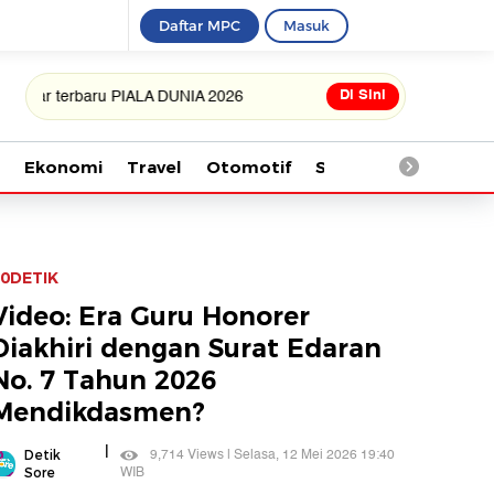
Daftar MPC
Masuk
Di Sini
rbaru PIALA DUNIA 2026
Ekonomi
Travel
Otomotif
Saintek
Kesehata
0DETIK
Video: Era Guru Honorer
Diakhiri dengan Surat Edaran
No. 7 Tahun 2026
Mendikdasmen?
|
9,714 Views | Selasa, 12 Mei 2026 19:40
Detik
WIB
Sore