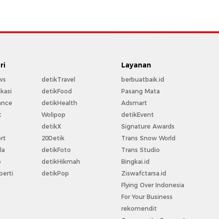
ri
Layanan
ws
detikTravel
berbuatbaik.id
kasi
detikFood
Pasang Mata
ance
detikHealth
Adsmart
t
Wolipop
detikEvent
t
detikX
Signature Awards
rt
20Detik
Trans Snow World
la
detikFoto
Trans Studio
o
detikHikmah
Bingkai.id
perti
detikPop
Ziswafctarsa.id
Flying Over Indonesia
For Your Business
rekomendit