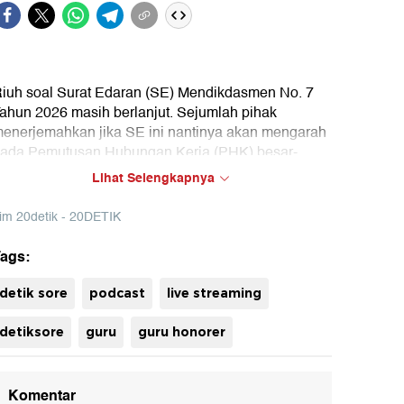
iuh soal Surat Edaran (SE) Mendikdasmen No. 7
ahun 2026 masih berlanjut. Sejumlah pihak
enerjemahkan jika SE ini nantinya akan mengarah
ada Pemutusan Hubungan Kerja (PHK) besar-
esaran kepada para guru non-ASN pada satuan
Lihat Selengkapnya
endidikan yang diselenggarakan oleh Pemda pada
khir tahun ini. Polemik ini muncul usai adanya salah
im 20detik - 20DETIK
atu pernyataan dalam SE tersebut yaitu Penugasan
uh
uru non-ASN dilaksanakan sampai dengan tanggal
ags:
1 Desember 2026.
detik sore
podcast
live streaming
i tengah kegelisahan para guru ini, bagaimana
ikap DPR? Simak diskusinya dalam detikSore
detiksore
guru
guru honorer
ersama Wakil Komisi X DPR RI, Lalu Hadrian Irfani.