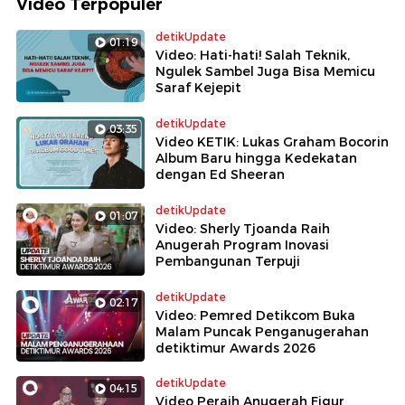
Video Terpopuler
detikUpdate
01:19
Video: Hati-hati! Salah Teknik,
Ngulek Sambel Juga Bisa Memicu
Saraf Kejepit
detikUpdate
03:35
Video KETIK: Lukas Graham Bocorin
Album Baru hingga Kedekatan
dengan Ed Sheeran
detikUpdate
01:07
Video: Sherly Tjoanda Raih
Anugerah Program Inovasi
Pembangunan Terpuji
detikUpdate
02:17
Video: Pemred Detikcom Buka
Malam Puncak Penganugerahan
detiktimur Awards 2026
detikUpdate
04:15
Video Peraih Anugerah Figur