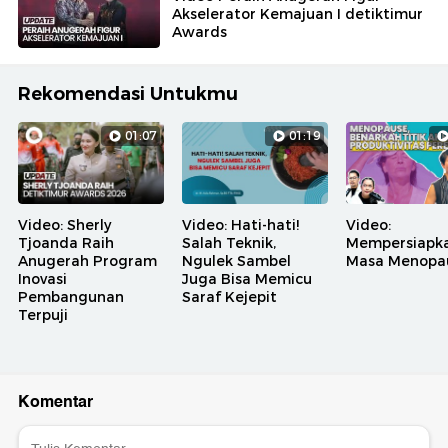
Akselerator Kemajuan I detiktimur
Awards
Rekomendasi Untukmu
01:07
01:19
Video: Sherly
Video: Hati-hati!
Video:
Tjoanda Raih
Salah Teknik,
Mempersiapk
Anugerah Program
Ngulek Sambel
Masa Menopa
Inovasi
Juga Bisa Memicu
Pembangunan
Saraf Kejepit
Terpuji