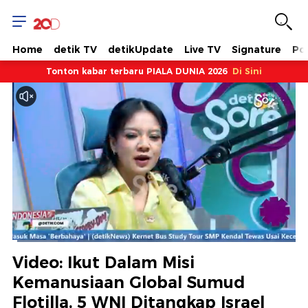
Home
detik TV
detikUpdate
Live TV
Signature
Pol
Tonton kabar terbaru PIALA DUNIA 2026
Di Sini
Dimuat
:
16.05%
Waktu
0:07
/
Durasi
7:16
Berhenti
Suara
Layar
Video: Ikut Dalam Misi
Hidup
Saat
Kemanusiaan Global Sumud
Flotilla, 5 WNI Ditangkap Israel
ini