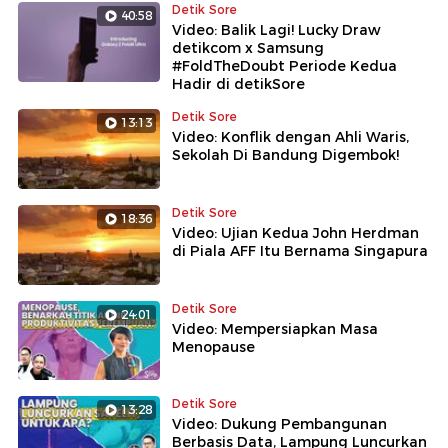
Gaza.
Detik Sore
40:58
Video: Balik Lagi! Lucky Draw
detikcom x Samsung
#FoldTheDoubt Periode Kedua
Hadir di detikSore
Detik Sore
13:13
Video: Konflik dengan Ahli Waris,
Sekolah Di Bandung Digembok!
Detik Sore
18:36
Video: Ujian Kedua John Herdman
di Piala AFF Itu Bernama Singapura
Detik Sore
24:01
Video: Mempersiapkan Masa
Menopause
Detik Sore
13:28
Video: Dukung Pembangunan
Berbasis Data, Lampung Luncurkan