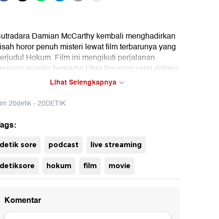
utradara Damian McCarthy kembali menghadirkan
isah horor penuh misteri lewat film terbarunya yang
erjudul Hokum. Film ini mengikuti perjalanan
eorang novelis bernama Ohm Bauman yang datang
e penginapan terpencil untuk menebarkan abu
Lihat Selengkapnya
edua orang tuanya, sebelum diteror kejadian-
ejadian misterius.
im 20detik - 20DETIK
pa yang baru dalam film ini? Simak obrolan
ags:
uh
engkapnya dalam detikSore!
detik sore
podcast
live streaming
detiksore
hokum
film
movie