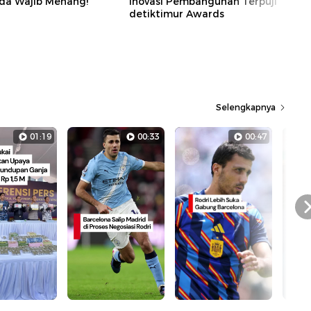
da Wajib Menang!
Inovasi Pembangunan Terpuji
detiktimur Awards
Selengkapnya
01:19
00:33
00:47