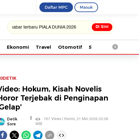
Daftar MPC
Masuk
Di Sini
ar terbaru PIALA DUNIA 2026
Ekonomi
Travel
Otomotif
Saintek
Kesehata
0DETIK
Video: Hokum, Kisah Novelis
Horor Terjebak di Penginapan
'Gelap'
|
767 Views | Kamis, 21 Mei 2026 20:08
Detik
WIB
Sore