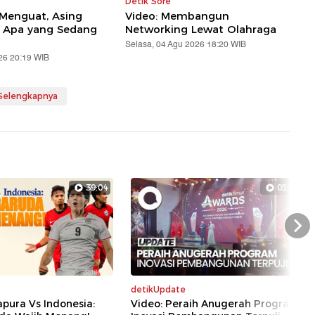
Detik Sore
 Menguat, Asing
Video: Membangun
! Apa yang Sedang
Networking Lewat Olahraga
Selasa, 04 Agu 2026 18:20 WIB
26 20:19 WIB
 Selengkapnya
39:04
05:29
Nex
detikUpdate
apura Vs Indonesia:
Video: Peraih Anugerah Program