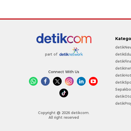
Katego
detikNe
detikEdu
part of
detikFin
detikIne
Connect With Us
detikHo
detikSpo
Sepakbo
detikOt
detikPro
Copyright @ 2026 detikcom.
All right reserved