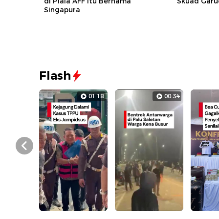
di Piala AFF Itu Bernama
Skuad Garu
Singapura
Flash
01:18
00:34
Prev