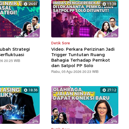
24:01
13:28
Detik Sore
ubah Strategi
Video: Perkara Perizinan Jadi
erfluktuasi
Trigger Tuntutan Ruang
Bahagia Terhadap Pemkot
26 20:25 WIB
dan Satpol PP Solo
Rabu, 05 Agu 2026 20:23 WIB
18:36
27:12