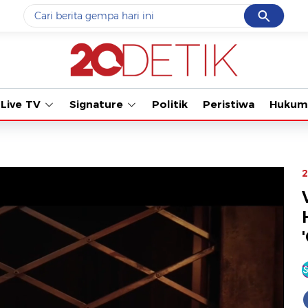
Cancel
Yang sedang ramai dicari
Tonton kab
#1
data live draw sgp
#2
piala presiden 2026
Live TV
Signature
Politik
Peristiwa
Hukum
#3
prabowo
#4
iran
#5
gempa hari ini
2
Promoted
Terakhir yang dicari
Loading...