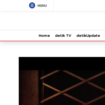
MENU
Home
detik TV
detikUpdate