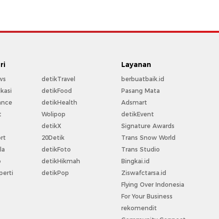
ri
Layanan
ws
detikTravel
berbuatbaik.id
kasi
detikFood
Pasang Mata
ance
detikHealth
Adsmart
t
Wolipop
detikEvent
t
detikX
Signature Awards
rt
20Detik
Trans Snow World
la
detikFoto
Trans Studio
o
detikHikmah
Bingkai.id
perti
detikPop
Ziswafctarsa.id
Flying Over Indonesia
For Your Business
rekomendit