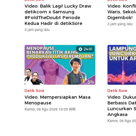
Video: Balik Lagi! Lucky Draw
Video: Konfl
detikcom x Samsung
Waris, Seko
#FoldTheDoubt Periode
Digembok!
Kedua Hadir di detikSore
3 jam yang lalu
3 jam yang lalu
24:01
Detik Sore
Detik Sore
Video: Mempersiapkan Masa
Video: Duk
Menopause
Berbasis Da
Luncurkan Sa
Kamis, 06 Agu 2026 19:05 WIB
Angkasa
Kamis, 06 Agu 2