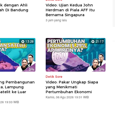
ik dengan Ahli
Video: Ujian Kedua John
lah Di Bandung
Herdman di Piala AFF Itu
Bernama Singapura
3 jam yang lalu
13:28
21:17
Detik Sore
ung Pembangunan
Video: Pakar Ungkap Siapa
ta, Lampung
yang Menikmati
telit ke Luar
Pertumbuhan Ekonomi
Kamis, 06 Agu 2026 19:01 WIB
026 19:03 WIB