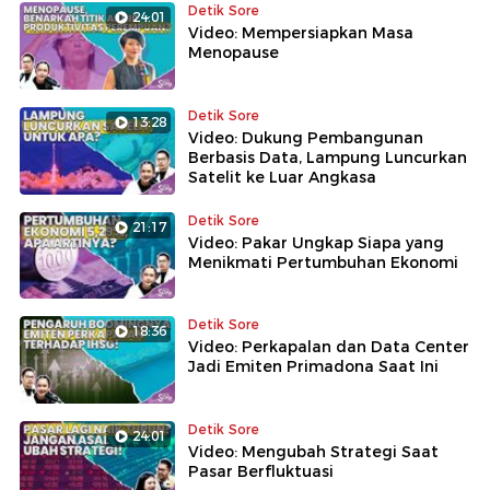
Jokowi sudah menjadi bagian PSI.
Detik Sore
24:01
Video: Mempersiapkan Masa
Menopause
Detik Sore
13:28
Video: Dukung Pembangunan
Berbasis Data, Lampung Luncurkan
Satelit ke Luar Angkasa
Detik Sore
21:17
Video: Pakar Ungkap Siapa yang
Menikmati Pertumbuhan Ekonomi
Detik Sore
18:36
Video: Perkapalan dan Data Center
Jadi Emiten Primadona Saat Ini
Detik Sore
24:01
Video: Mengubah Strategi Saat
Pasar Berfluktuasi