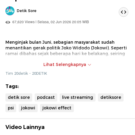
Detik Sore
67,620 Views | Selasa, 02 Jun 2026 20:05 WIB
Menginjak bulan Juni, sebagian masyarakat sudah
menantikan gerak politik Joko Widodo (Jokowi). Seperti
ramai dibahas sejak beberapa hari ke belakang, seiring
meningkatnya kesehatan Presiden RI ke-7 tersebut,
Lihat Selengkapnya
dirinya berencana untuk mengunjungi sejumlah daerah
di Indonesia.
Tim 20detik - 20DETIK
Rencananya, perjalanan Jokowi akan dilaksanakan pada
Tags:
awal bulan Juni 2026. Seperti ditulis detikJateng, salah
satu latar belakang perjalanan keliling Indonesia ini
detik sore
podcast
live streaming
detiksore
adalah memenuhi undangan dari sejumlah daerah.
psi
jokowi
jokowi effect
Lawatan politis ini nantinya akan digawangi oleh Partai
Solidaritas Indonesia (PSI). Mengutip detikNews, PSI
akan mendampingi Jokowi saat safari keliling Indonesia.
Ketua DPP PSI Bestari Barus mengungkapkan jika
Video Lainnya
dukungan ini juga sebagai bentuk penegasan jika