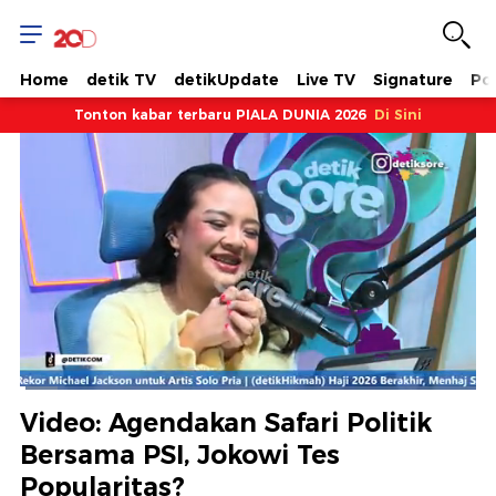
Home
detik TV
detikUpdate
Live TV
Signature
Pol
Tonton kabar terbaru PIALA DUNIA 2026
Di Sini
Dimuat
:
8.28%
Waktu
0:12
/
Durasi
16:06
Berhenti
Suara
Layar
Video: Agendakan Safari Politik
Hidup
Saat
Bersama PSI, Jokowi Tes
Popularitas?
ini