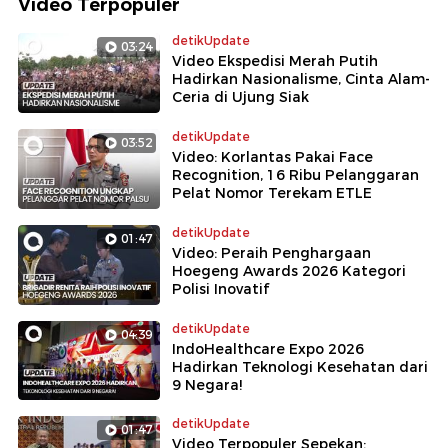
Video Terpopuler
detikUpdate
03:24
Video Ekspedisi Merah Putih
Hadirkan Nasionalisme, Cinta Alam-
Ceria di Ujung Siak
detikUpdate
03:52
Video: Korlantas Pakai Face
Recognition, 16 Ribu Pelanggaran
Pelat Nomor Terekam ETLE
detikUpdate
01:47
Video: Peraih Penghargaan
Hoegeng Awards 2026 Kategori
Polisi Inovatif
detikUpdate
04:39
IndoHealthcare Expo 2026
Hadirkan Teknologi Kesehatan dari
9 Negara!
detikUpdate
01:47
Video Terpopuler Sepekan: