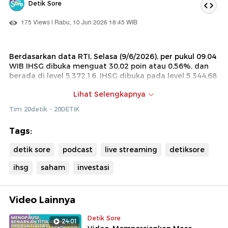
Detik Sore
175 Views | Rabu, 10 Jun 2026 18:45 WIB
Berdasarkan data RTI, Selasa (9/6/2026), per pukul 09.04
WIB IHSG dibuka menguat 30,02 poin atau 0,56%, dan
berada di level 5.372,16. IHSG dibuka pada level 5.344,68
dan bergerak di rentang terendah 5.344,68 hingga
Lihat Selengkapnya
tertinggi 5.428,72. Pengaruh gejolak sentimen dalam
negeri bermain penting dalam kembalinya IHSG ke zona
Tim 20detik - 20DETIK
hijau.Sementara itu saham 'big banks' Indonesia yang
kemarin tercatat kompak melemah, sebagian sudah
Tags:
mengalami penguatan.
detik sore
podcast
live streaming
detiksore
Saksikan obrolannya dalam segmen Market Review
ihsg
saham
investasi
Video Lainnya
Detik Sore
24:01