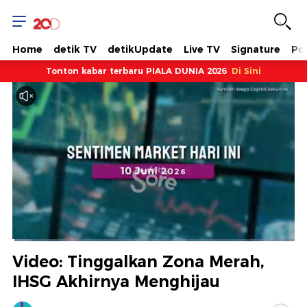
Home
detik TV
detikUpdate
Live TV
Signature
Pol
Tonton kabar terbaru PIALA DUNIA 2026
Di Sini
Dimuat
:
6.51%
Waktu
0:07
/
Durasi
17:56
Berhenti
Suara
Layar
Video: Tinggalkan Zona Merah,
Hidup
Saat
IHSG Akhirnya Menghijau
ini