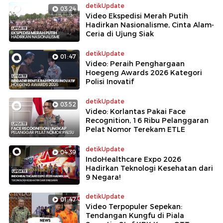
detikUpdate
03:24
Video Ekspedisi Merah Putih
Hadirkan Nasionalisme, Cinta Alam-
Ceria di Ujung Siak
detikUpdate
01:47
Video: Peraih Penghargaan
Hoegeng Awards 2026 Kategori
Polisi Inovatif
detikUpdate
03:52
Video: Korlantas Pakai Face
Recognition, 16 Ribu Pelanggaran
Pelat Nomor Terekam ETLE
detikUpdate
04:39
IndoHealthcare Expo 2026
Hadirkan Teknologi Kesehatan dari
9 Negara!
detikUpdate
01:47
Video Terpopuler Sepekan:
Tendangan Kungfu di Piala