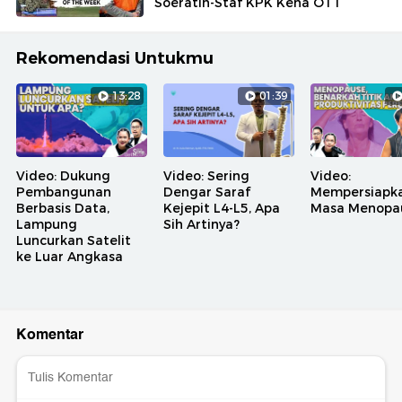
Soeratin-Staf KPK Kena OTT
Rekomendasi Untukmu
13:28
01:39
Video: Dukung
Video: Sering
Video:
Pembangunan
Dengar Saraf
Mempersiapk
Berbasis Data,
Kejepit L4-L5, Apa
Masa Menopa
Lampung
Sih Artinya?
Luncurkan Satelit
ke Luar Angkasa