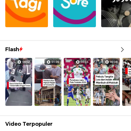
Flash
00:52
01:09
00:36
00:38
Video Terpopuler