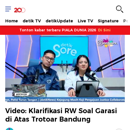
Home
detik TV
detikUpdate
Live TV
Signature
Pol
Tonton kabar terbaru PIALA DUNIA 2026
Di Sini
Dimuat
:
12.05%
Waktu
0:12
/
Durasi
11:03
Berhenti
Suara
Layar
Video: Klarifikasi RW Soal Garasi
Hidup
Saat
di Atas Trotoar Bandung
ini