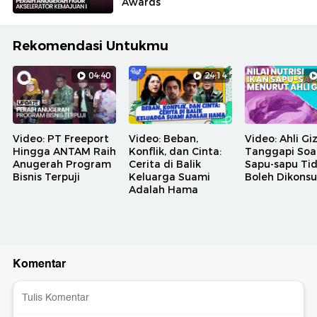
Awards
Rekomendasi Untukmu
04:40
24:14
Video: PT Freeport
Video: Beban,
Video: Ahli Giz
Hingga ANTAM Raih
Konflik, dan Cinta:
Tanggapi Soal
Anugerah Program
Cerita di Balik
Sapu-sapu Ti
Bisnis Terpuji
Keluarga Suami
Boleh Dikons
Adalah Hama