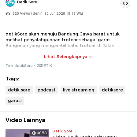
Detik Sore
325 Views | Senin, 15 Jun 2026 19:13 WIB
detikSore akan menuju Bandung, Jawa barat untuk
melihat penyalahgunaan trotoar sebagai garasi.
Bangunan yang mengambil bahu trotoar di Jalan
Ambon, Kota Bandung tersebut sempat heboh di jagat
Lihat Selengkapnya
maya. Garasi itu bahkan dijadikan tempat parkir
kendaraan.
Tim detikSore - 20DETIK
Merangkum detikJabar, garasi tersebut awalnya
Tags:
dibangun untuk menyimpan motor pengangkut sampah
atau Triseda. Hal ini diungkapkan oleh Ketua RW 06
detik sore
podcast
live streaming
detiksore
Kelurahan Citarum, Anne Rahadi. Pihaknya berinisiatif
untuk membuat sejenis garasi untuk mengantisipasi
garasi
rusaknya Triseda akibat tangan-tangan jahil.
Bagaimana akhir dari polemik ini? Simak laporan
langsung Jurnalis detikJabar selengkapnya.
Video Lainnya
Detik Sore
40:58