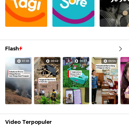
Flash
01:03
00:49
00:37
00:54
Video Terpopuler