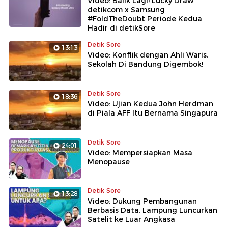
Video: Balik Lagi! Lucky Draw
detikcom x Samsung
#FoldTheDoubt Periode Kedua
Hadir di detikSore
Detik Sore
13:13
Video: Konflik dengan Ahli Waris,
Sekolah Di Bandung Digembok!
Detik Sore
18:36
Video: Ujian Kedua John Herdman
di Piala AFF Itu Bernama Singapura
Detik Sore
24:01
Video: Mempersiapkan Masa
Menopause
Detik Sore
13:28
Video: Dukung Pembangunan
Berbasis Data, Lampung Luncurkan
Satelit ke Luar Angkasa