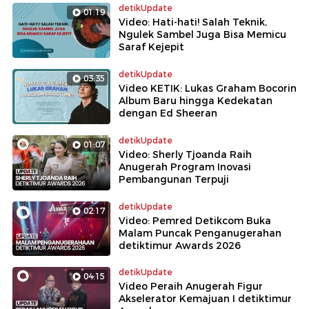
detikUpdate
01:19
Video: Hati-hati! Salah Teknik,
Ngulek Sambel Juga Bisa Memicu
Saraf Kejepit
detikUpdate
03:35
Video KETIK: Lukas Graham Bocorin
Album Baru hingga Kedekatan
dengan Ed Sheeran
detikUpdate
01:07
Video: Sherly Tjoanda Raih
Anugerah Program Inovasi
Pembangunan Terpuji
detikUpdate
02:17
Video: Pemred Detikcom Buka
Malam Puncak Penganugerahan
detiktimur Awards 2026
detikUpdate
04:15
Video Peraih Anugerah Figur
Akselerator Kemajuan I detiktimur