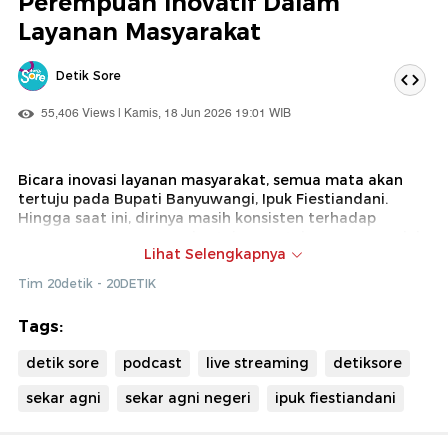
Perempuan Inovatif Dalam
Layanan Masyarakat
ini
Detik Sore
55,406 Views | Kamis, 18 Jun 2026 19:01 WIB
Bicara inovasi layanan masyarakat, semua mata akan
tertuju pada Bupati Banyuwangi, Ipuk Fiestiandani.
Hingga saat ini, dirinya masih konsisten terhadap
program-program yang bertujuan untuk mempermudah
Lihat Selengkapnya
masyarakat memperoleh peyalanan maksimal dari
pemerintah daerah.
Tim 20detik - 20DETIK
Sebut saja program flagship yang diluncurkan tahun
Tags:
lalu, Banyuwangi Melayani. Dengan metode ini, ia ingin
menghadirkan layanan publik lebih cepat, efisien, dan
detik sore
podcast
live streaming
detiksore
berorientasi pada pendekatan humanis. Bagaimana
strategi lain yang sudah ia siapkan untuk mengangkat
sekar agni
sekar agni negeri
ipuk fiestiandani
kesejahteraan warganya? Simak diskusinya dalam
detikSore!