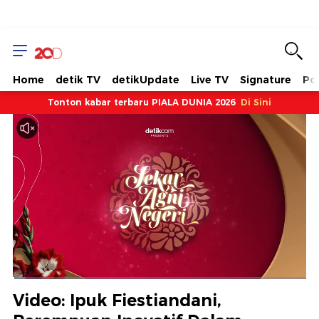
Home
detik TV
detikUpdate
Live TV
Signature
Pol
Tonton kabar terbaru PIALA DUNIA 2026
Di Sini
Dimuat
:
4.10%
Waktu
0:08
/
Durasi
27:53
Berhenti
Suara
Layar
Video: Ipuk Fiestiandani,
Hidup
Saat