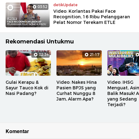
detikUpdate
03:52
Video: Korlantas Pakai Face
Recognition, 16 Ribu Pelanggaran
Pelat Nomor Terekam ETLE
Rekomendasi Untukmu
02:34
21:17
Gulai Kerapu &
Video: Nakes Hina
Video: IHSG
Sayur Tauco Kok di
Pasien BPJS yang
Menguat, Asi
Nasi Padang?
Curhat Nunggu 8
Balik Masuk! 
Jam, Alarm Apa?
yang Sedang
Terjadi?