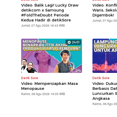
Video: Balik Lagi! Lucky Draw
Video: Konfl
detikcom x Samsung
Waris, Seko
#FoldTheDoubt Periode
Digembok!
Kedua Hadir di detikSore
Jumat, 07 Agu 2
Jumat, 07 Agu 2026 18:43 WIB
24:01
Detik Sore
Detik Sore
Video: Mempersiapkan Masa
Video: Duk
Menopause
Berbasis Da
Luncurkan Sa
Kamis, 06 Agu 2026 19:05 WIB
Angkasa
Kamis, 06 Agu 2