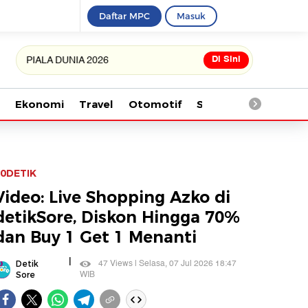
Daftar MPC
Masuk
Di Sini
ALA DUNIA 2026
Ekonomi
Travel
Otomotif
Saintek
Kesehata
0DETIK
Video: Live Shopping Azko di
detikSore, Diskon Hingga 70%
dan Buy 1 Get 1 Menanti
|
47 Views | Selasa, 07 Jul 2026 18:47
Detik
WIB
Sore