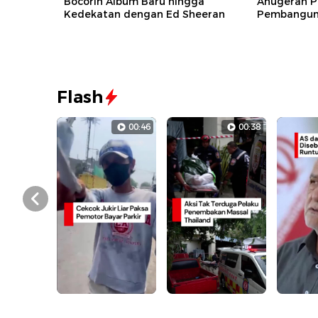
Bocorin Album Baru hingga
Anugerah P
Kedekatan dengan Ed Sheeran
Pembanguna
Flash
00:46
00:38
Prev