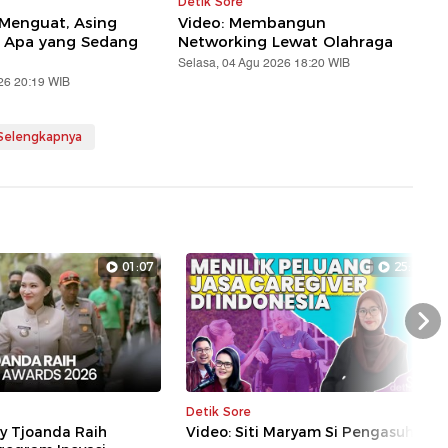
Detik Sore
 Menguat, Asing
Video: Membangun
! Apa yang Sedang
Networking Lewat Olahraga
Selasa, 04 Agu 2026 18:20 WIB
26 20:19 WIB
 Selengkapnya
01:07
25:39
Nex
Detik Sore
ly Tjoanda Raih
Video: Siti Maryam Si Pengasuh