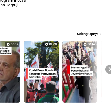
rogram Inovasi
n Terpuji
Selengkapnya
00:52
01:00
00:42