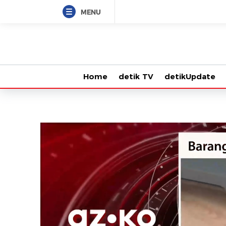
MENU
Home
detik TV
detikUpdate