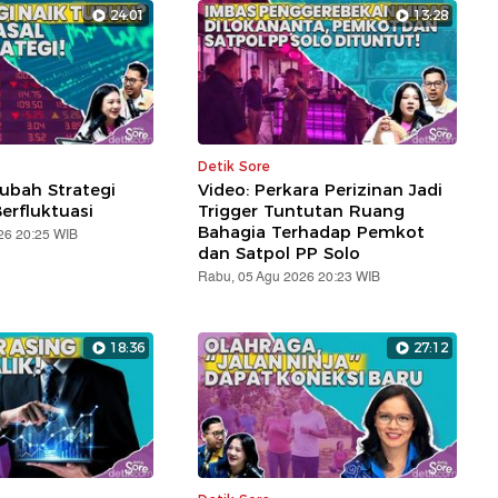
24:01
13:28
Detik Sore
ubah Strategi
Video: Perkara Perizinan Jadi
erfluktuasi
Trigger Tuntutan Ruang
Bahagia Terhadap Pemkot
26 20:25 WIB
dan Satpol PP Solo
Rabu, 05 Agu 2026 20:23 WIB
18:36
27:12