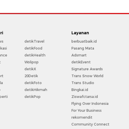
ri
Layanan
ws
detikTravel
berbuatbaik.id
kasi
detikFood
Pasang Mata
ance
detikHealth
Adsmart
t
Wolipop
detikEvent
t
detikX
Signature Awards
rt
20Detik
Trans Snow World
la
detikFoto
Trans Studio
o
detikHikmah
Bingkai.id
perti
detikPop
Ziswafctarsa.id
Flying Over Indonesia
For Your Business
rekomendit
Community Connect