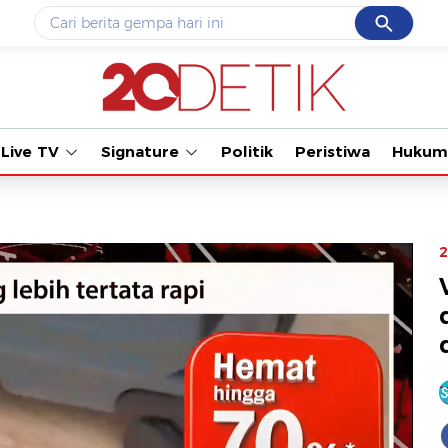
Cancel
Yang sedang ramai dicari
Tonton kabar terbaru PI
#1
data live draw sgp
#2
kebakaran
Live TV
Signature
Politik
Peristiwa
Hukum
#3
prabowo
#4
iran
#5
gempa hari ini
2
Promoted
Terakhir yang dicari
Loading...