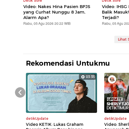
Detik Sore
Detik Sore
Video: Nakes Hina Pasien BPJS
Video: IHSG
yang Curhat Nunggu 8 Jam,
Balik Masuk
Alarm Apa?
Terjadi?
Rabu, 05 Agu 2026 20:22 WIB
Rabu, 05 Agu 20
Lihat
Rekomendasi Untukmu
03:35
Prev
detikUpdate
detikUpdate
Video KETIK: Lukas Graham
Video: Sher