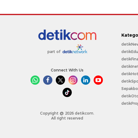
Katego
detikNe
detikEdu
part of
detikFin
detikIne
Connect With Us
detikHo
detikSpo
Sepakbo
detikOt
detikPro
Copyright @ 2026 detikcom.
All right reserved