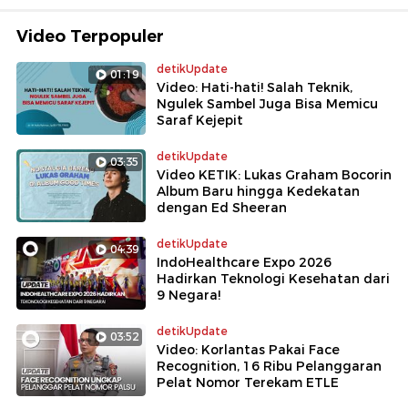
Video Terpopuler
detikUpdate
01:19
Video: Hati-hati! Salah Teknik,
Ngulek Sambel Juga Bisa Memicu
Saraf Kejepit
detikUpdate
03:35
Video KETIK: Lukas Graham Bocorin
Album Baru hingga Kedekatan
dengan Ed Sheeran
detikUpdate
04:39
IndoHealthcare Expo 2026
Hadirkan Teknologi Kesehatan dari
9 Negara!
detikUpdate
03:52
Video: Korlantas Pakai Face
Recognition, 16 Ribu Pelanggaran
Pelat Nomor Terekam ETLE