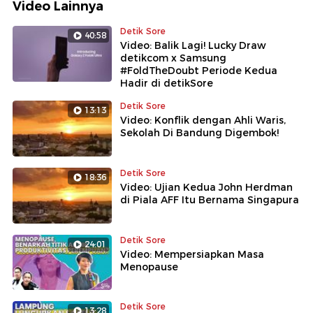
Video Lainnya
detikSore!
Detik Sore
40:58
Video: Balik Lagi! Lucky Draw
detikcom x Samsung
#FoldTheDoubt Periode Kedua
Hadir di detikSore
Detik Sore
13:13
Video: Konflik dengan Ahli Waris,
Sekolah Di Bandung Digembok!
Detik Sore
18:36
Video: Ujian Kedua John Herdman
di Piala AFF Itu Bernama Singapura
Detik Sore
24:01
Video: Mempersiapkan Masa
Menopause
Detik Sore
13:28