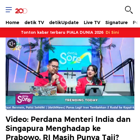
Home
detik TV
detikUpdate
Live TV
Signature
Pol
Tonton kabar terbaru PIALA DUNIA 2026
Di Sini
Dimuat
:
5.93%
Waktu
0:08
/
Durasi
19:41
Berhenti
Suara
Layar
Video: Perdana Menteri India dan
Hidup
Saat
Singapura Menghadap ke
Prabowo, RI Masih Punya Taji?
ini