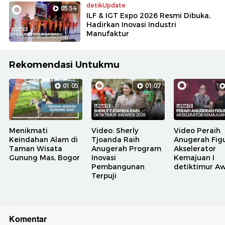
detikUpdate
05:54
ILF & IGT Expo 2026 Resmi Dibuka,
Hadirkan Inovasi Industri
Manufaktur
Rekomendasi Untukmu
01:05
01:07
Menikmati
Video: Sherly
Video Peraih
Keindahan Alam di
Tjoanda Raih
Anugerah Fig
Taman Wisata
Anugerah Program
Akselerator
Gunung Mas, Bogor
Inovasi
Kemajuan I
Pembangunan
detiktimur A
Terpuji