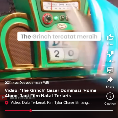
Tidak suka video ini?
Suka video ini?
Login untuk menyampaikan pendapat.
Login untuk menyampaikan pendapat.
Masuk
Masuk
Share to
Like
Dislike
Facebook
X
Whatsapp
Telegram
Copy Link
Copy Embed
Copy Embed &
23 Des 2025 18:58 WIB
Caption
Share
Video: 'The Grinch' Geser Dominasi 'Home
Alone' Jadi Film Natal Terlaris
Video: Dulu Terkenal, Kini Tylor Chase Bintang
Caption
Nickelodeon Jadi Gelandangan
0:10