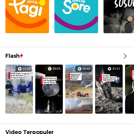
Flash
01:07
00:35
00:53
01:21
Video Terpopuler