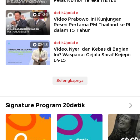
Pelat Nomor Terekam ETLE
detikUpdate
01:36
Video Prabowo: Ini Kunjungan
Resmi Pertama PM Thailand ke RI
dalam 15 Tahun
detikUpdate
02:13
Video: Nyeri dan Kebas di Bagian
Ini? Waspadai Gejala Saraf Kejepit
L4-L5
Selengkapnya
Signature Program 20detik