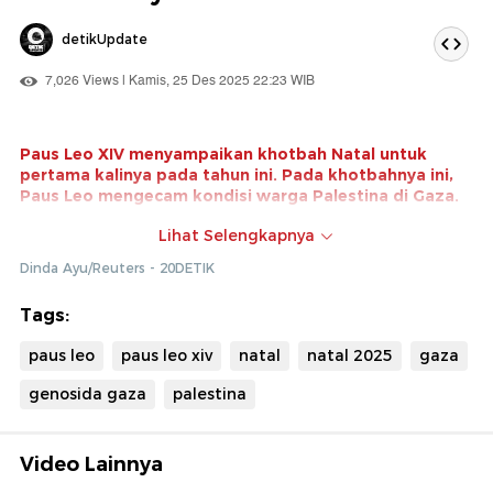
detikUpdate
7,026 Views | Kamis, 25 Des 2025 22:23 WIB
Paus Leo XIV menyampaikan khotbah Natal untuk
pertama kalinya pada tahun ini. Pada khotbahnya ini,
Paus Leo mengecam kondisi warga Palestina di Gaza.
"Firman telah mendirikan kemah-Nya yang rapuh di
Lihat Selengkapnya
antara kita. Lalu, bagaimana mungkin kita tidak
Dinda Ayu/Reuters - 20DETIK
memikirkan kemah-kemah di Gaza yang selama
berminggu-minggu terpapar hujan, angin, dan dingin,
Tags:
dan kemah-kemah begitu banyak pengungsi dan orang-
orang yang terlantar di setiap benua atau tempat-
paus leo
paus leo xiv
natal
natal 2025
gaza
tempat penampungan, sementara ribuan orang
tunawisma di kota-kota kita sendiri?," ucapnya pada
genosida gaza
palestina
Kamis (25/12).
Video Lainnya