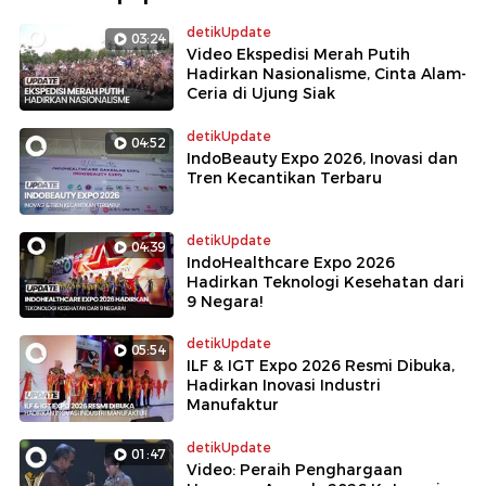
detikUpdate
03:24
Video Ekspedisi Merah Putih
Hadirkan Nasionalisme, Cinta Alam-
Ceria di Ujung Siak
detikUpdate
04:52
IndoBeauty Expo 2026, Inovasi dan
Tren Kecantikan Terbaru
detikUpdate
04:39
IndoHealthcare Expo 2026
Hadirkan Teknologi Kesehatan dari
9 Negara!
detikUpdate
05:54
ILF & IGT Expo 2026 Resmi Dibuka,
Hadirkan Inovasi Industri
Manufaktur
detikUpdate
01:47
Video: Peraih Penghargaan