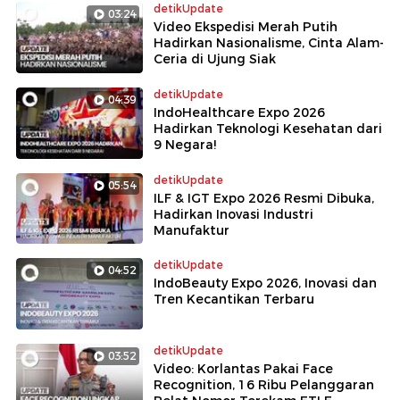
detikUpdate
03:24
Video Ekspedisi Merah Putih
Hadirkan Nasionalisme, Cinta Alam-
Ceria di Ujung Siak
detikUpdate
04:39
IndoHealthcare Expo 2026
Hadirkan Teknologi Kesehatan dari
9 Negara!
detikUpdate
05:54
ILF & IGT Expo 2026 Resmi Dibuka,
Hadirkan Inovasi Industri
Manufaktur
detikUpdate
04:52
IndoBeauty Expo 2026, Inovasi dan
Tren Kecantikan Terbaru
detikUpdate
03:52
Video: Korlantas Pakai Face
Recognition, 16 Ribu Pelanggaran