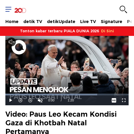
Home
detik TV
detikUpdate
Live TV
Signature
Pol
Tonton kabar terbaru PIALA DUNIA 2026
Di Sini
Dimuat
:
74.53%
Waktu
0:00
/
Durasi
1:20
Mainkan
Suara
Layar
Hidup
Saat
Video: Paus Leo Kecam Kondisi
ini
Gaza di Khotbah Natal
Pertamanya