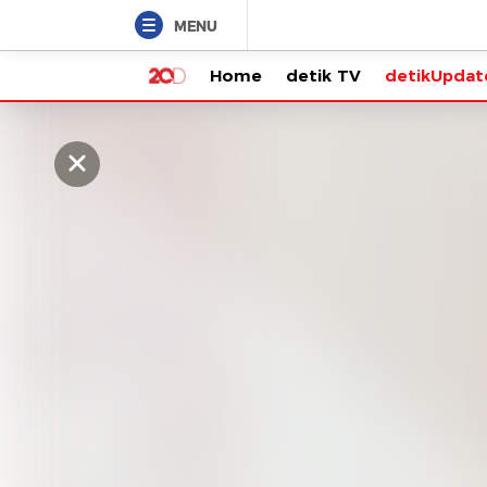
MENU
Home
detik TV
detikUpdate