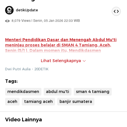
detikUpdate
8,079 Views | Senin, 05 Jan 2026 22:03 WIB
Menteri Pendidikan Dasar dan Menengah Abdul Mu'ti
meninjau proses belajar di SMAN 4 Tamiang, Aceh,
Senin (5/1). Dalam momen itu, Mendikdasmen
menyemangati para siswa.
Lihat Selengkapnya
Mendikdasmen Abdul Mu'ti memberikan semangat
Dwi Putri Aulia - 20DETIK
kepada para siswa yang merupakan korban banjir di
Aceh Tamiang.
Tags:
"Mereka yang mengalami musibah bukanlah mereka
mendikdasmen
abdul mu'ti
sman 4 tamiang
yang kalah, tapi mereka yang mampu bangkit untuk
kemudian merajut masa depan yang lebih baik," ujar
aceh
tamiang aceh
banjir sumatera
Mendikdasmen
Video Lainnya