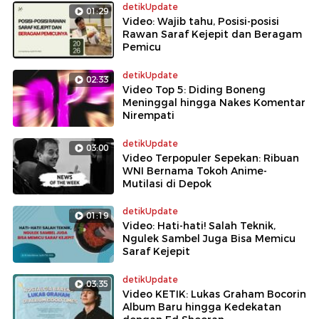
detikUpdate
01:29
Video: Wajib tahu, Posisi-posisi
Rawan Saraf Kejepit dan Beragam
Pemicu
detikUpdate
02:33
Video Top 5: Diding Boneng
Meninggal hingga Nakes Komentar
Nirempati
detikUpdate
03:00
Video Terpopuler Sepekan: Ribuan
WNI Bernama Tokoh Anime-
Mutilasi di Depok
detikUpdate
01:19
Video: Hati-hati! Salah Teknik,
Ngulek Sambel Juga Bisa Memicu
Saraf Kejepit
detikUpdate
03:35
Video KETIK: Lukas Graham Bocorin
Album Baru hingga Kedekatan