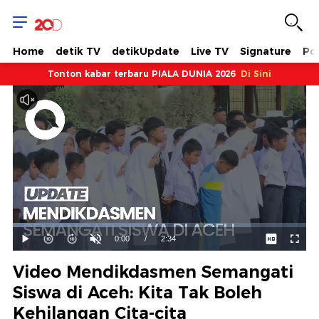
Home
detik TV
detikUpdate
Live TV
Signature
Pol
Tonton kabar terbaru PIALA DUNIA 2026
Di Sini
Dimuat
:
45.45%
Waktu
0:00
/
Durasi
2:34
Mainkan
Suara
Layar
Hidup
Saat
Video Mendikdasmen Semangati
ini
Siswa di Aceh: Kita Tak Boleh
Kehilangan Cita-cita