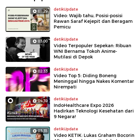
detikUpdate
01:29
Video: Wajib tahu, Posisi-posisi
Rawan Saraf Kejepit dan Beragam
Pemicu
detikUpdate
03:00
Video Terpopuler Sepekan: Ribuan
WNI Bernama Tokoh Anime-
Mutilasi di Depok
detikUpdate
02:33
Video Top 5: Diding Boneng
Meninggal hingga Nakes Komentar
Nirempati
detikUpdate
04:39
IndoHealthcare Expo 2026
Hadirkan Teknologi Kesehatan dari
9 Negara!
detikUpdate
03:35
Video KETIK: Lukas Graham Bocorin