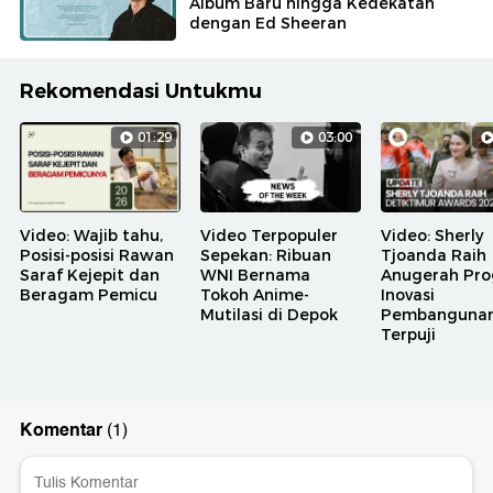
Album Baru hingga Kedekatan
dengan Ed Sheeran
Rekomendasi Untukmu
01:29
03:00
Video: Wajib tahu,
Video Terpopuler
Video: Sherly
Posisi-posisi Rawan
Sepekan: Ribuan
Tjoanda Raih
Saraf Kejepit dan
WNI Bernama
Anugerah Pr
Beragam Pemicu
Tokoh Anime-
Inovasi
Mutilasi di Depok
Pembanguna
Terpuji