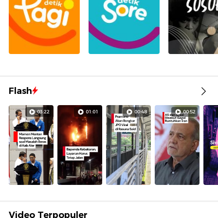
Flash
03:22
01:01
00:48
00:52
Video Terpopuler