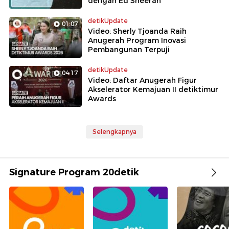
dengan Ed Sheeran
detikUpdate
01:07
Video: Sherly Tjoanda Raih
Anugerah Program Inovasi
Pembangunan Terpuji
detikUpdate
04:17
Video: Daftar Anugerah Figur
Akselerator Kemajuan II detiktimur
Awards
Selengkapnya
Signature Program 20detik