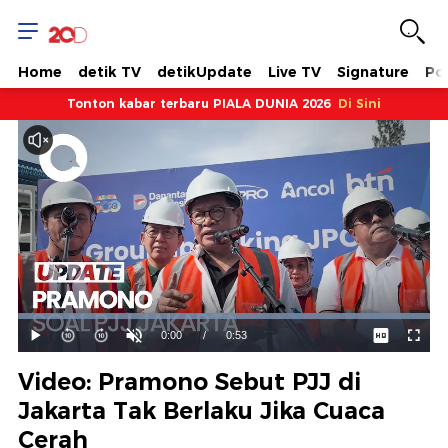
Home
detik TV
detikUpdate
Live TV
Signature
Pol
Tonton kabar terbaru PIALA DUNIA 2026
Di Sini
Dimuat
:
100.00%
Waktu
0:00
/
Durasi
0:53
Mainkan
Suara
Layar
Hidup
Saat
Video: Pramono Sebut PJJ di
ini
Jakarta Tak Berlaku Jika Cuaca
Cerah