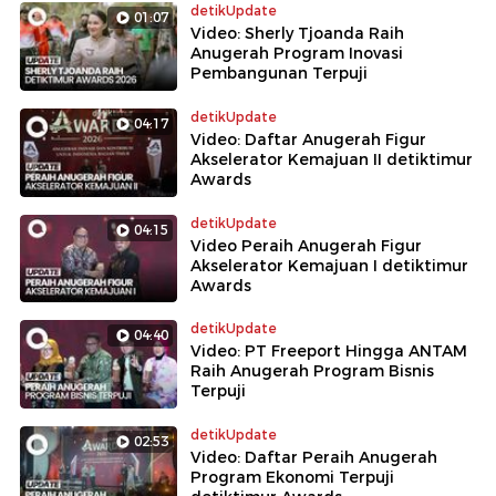
detikUpdate
01:07
Video: Sherly Tjoanda Raih
Anugerah Program Inovasi
Pembangunan Terpuji
detikUpdate
04:17
Video: Daftar Anugerah Figur
Akselerator Kemajuan II detiktimur
Awards
detikUpdate
04:15
Video Peraih Anugerah Figur
Akselerator Kemajuan I detiktimur
Awards
detikUpdate
04:40
Video: PT Freeport Hingga ANTAM
Raih Anugerah Program Bisnis
Terpuji
detikUpdate
02:53
Video: Daftar Peraih Anugerah
Program Ekonomi Terpuji