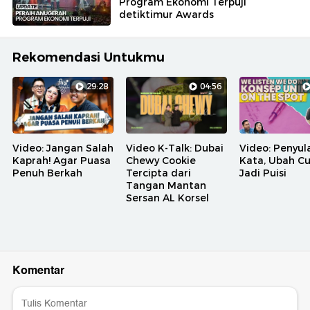
Program Ekonomi Terpuji
detiktimur Awards
Rekomendasi Untukmu
29:28
04:56
Video: Jangan Salah
Video K-Talk: Dubai
Video: Penyul
Kaprah! Agar Puasa
Chewy Cookie
Kata, Ubah C
Penuh Berkah
Tercipta dari
Jadi Puisi
Tangan Mantan
Sersan AL Korsel