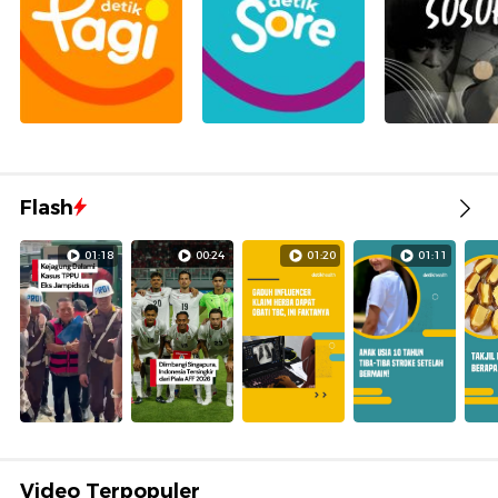
Flash
01:18
00:24
01:20
01:11
Video Terpopuler