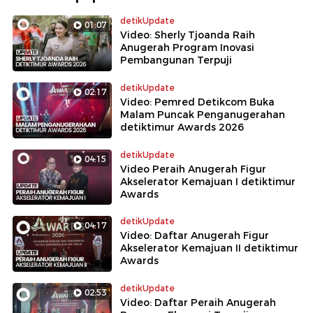
detikUpdate
01:07
Video: Sherly Tjoanda Raih
Anugerah Program Inovasi
Pembangunan Terpuji
detikUpdate
02:17
Video: Pemred Detikcom Buka
Malam Puncak Penganugerahan
detiktimur Awards 2026
detikUpdate
04:15
Video Peraih Anugerah Figur
Akselerator Kemajuan I detiktimur
Awards
detikUpdate
04:17
Video: Daftar Anugerah Figur
Akselerator Kemajuan II detiktimur
Awards
detikUpdate
02:53
Video: Daftar Peraih Anugerah