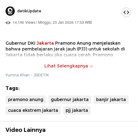
detikUpdate
14,190 Views | Minggu, 25 Jan 2026 17:03 WIB
Gubernur DKI
Jakarta
Pramono Anung menjelaskan
bahwa pembelajaran jarak jauh (PJJ) untuk sekolah di
Jakarta tidak berlaku jika cuaca cerah. Pramono
menyebut
PJJ
berlaku hanya jika cuaca ekstrem terjadi
Lihat Selengkapnya
di Jakarta.
Yumna Khan - 20DETIK
Diketahui, Dinas Pendidikan DKI Jakarta telah
mengeluarkan surat edaran (SE) yang membolehkan
Tags:
sekolah-sekolah di Jakarta menerapkan PJJ saat cuaca
ekstrem melanda. SE ini berlaku sampai 28 Januari 2026
pramono anung
gubernur jakarta
banjir jakarta
cuaca ekstrem jakarta
pjj jakarta
Video Lainnya