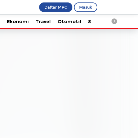
Daftar MPC
Masuk
Ekonomi
Travel
Otomotif
Saintek
Kesehata