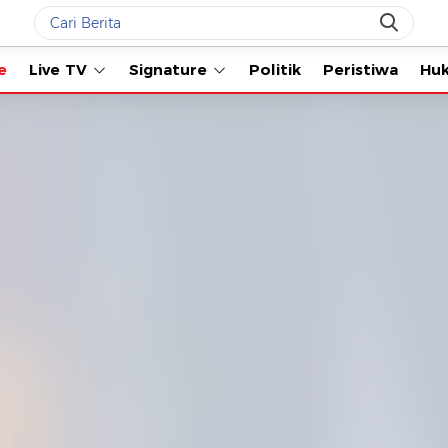
Live TV
Signature
Politik
Peristiwa
Hukum