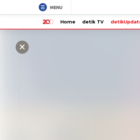
MENU
Home
detik TV
detikUpdate