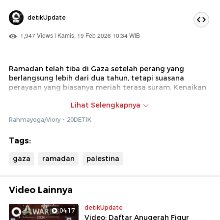
detikUpdate
1,947 Views | Kamis, 19 Feb 2026 10:34 WIB
Ramadan telah tiba di Gaza setelah perang yang
berlangsung lebih dari dua tahun, tetapi suasana
perayaan yang biasanya meriah terasa suram. Kenaikan
harga pangan dan melemahnya daya beli telah
Lihat Selengkapnya
membuat banyak warga kesulitan. ‘Makanan dan
minuman tersedia, tetapi tidak terjangkau bagi semua
Rahmayoga/Viory - 20DETIK
orang karena harganya yang tinggi. Harga tidak lagi
terjangkau bagi konsumen,’ kata seorang pedagang.
Tags:
gaza
ramadan
palestina
Video Lainnya
detikUpdate
04:17
Video: Daftar Anugerah Figur