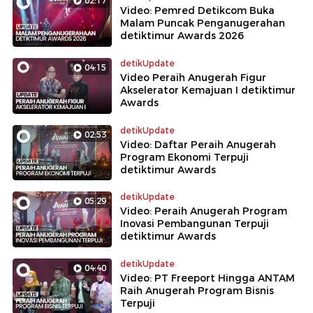
02:17
Video: Pemred Detikcom Buka
Malam Puncak Penganugerahan
detiktimur Awards 2026
detikUpdate
04:15
Video Peraih Anugerah Figur
Akselerator Kemajuan I detiktimur
Awards
detikUpdate
02:53
Video: Daftar Peraih Anugerah
Program Ekonomi Terpuji
detiktimur Awards
detikUpdate
05:29
Video: Peraih Anugerah Program
Inovasi Pembangunan Terpuji
detiktimur Awards
detikUpdate
04:40
Video: PT Freeport Hingga ANTAM
Raih Anugerah Program Bisnis
Terpuji