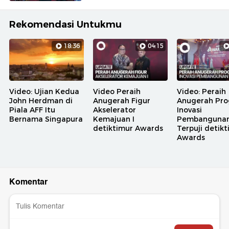
Rekomendasi Untukmu
18:36
04:15
Video: Ujian Kedua
Video Peraih
Video: Peraih
John Herdman di
Anugerah Figur
Anugerah Pr
Piala AFF Itu
Akselerator
Inovasi
Bernama Singapura
Kemajuan I
Pembanguna
detiktimur Awards
Terpuji detik
Awards