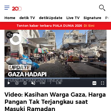
Home
detik TV
detikUpdate
Live TV
Signature
Pol
Tonton kabar terbaru PIALA DUNIA 2026
Di Sini
Dimuat
:
73.74%
Waktu
0:00
/
Durasi
1:30
Mainkan
Suara
Layar
Hidup
Saat
Video: Kasihan Warga Gaza, Harga
ini
Pangan Tak Terjangkau saat
Masuki Ramadan