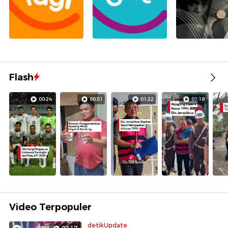
Flash
00:24
00:51
01:22
01:18
Video Terpopuler
detikUpdate