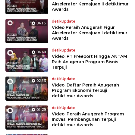
Akselerator Kemajuan II detiktimur
Awards
detikUpdate
04:15
Video Peraih Anugerah Figur
Akselerator Kemajuan I detiktimur
Awards
detikUpdate
04:40
Video: PT Freeport Hingga ANTAM
Raih Anugerah Program Bisnis
Terpuji
detikUpdate
02:53
Video: Daftar Peraih Anugerah
Program Ekonomi Terpuji
detiktimur Awards
detikUpdate
05:29
Video: Peraih Anugerah Program
Inovasi Pembangunan Terpuji
detiktimur Awards