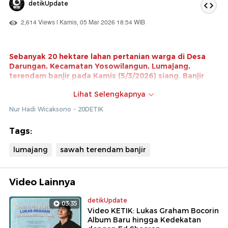
detikUpdate
2,614 Views | Kamis, 05 Mar 2026 18:54 WIB
Sebanyak 20 hektare lahan pertanian warga di Desa
Darungan, Kecamatan Yosowilangun, Lumajang,
terendam banjir pada Kamis (5/3/2026) siang. Banjir
terjadi setelah Sungai Gede meluap ke area
Lihat Selengkapnya
persawahan warga.
Nur Hadi Wicaksono - 20DETIK
Petani pun merugi. Tanaman padi milik petani yang
sudah menguning dan siap panen juga ikut terendam
Tags:
air.
lumajang
sawah terendam banjir
Video Lainnya
detikUpdate
03:35
Video KETIK: Lukas Graham Bocorin
Album Baru hingga Kedekatan