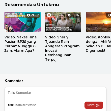
Rekomendasi Untukmu
21:17
01:07
Video: Nakes Hina
Video: Sherly
Video: Konflik
Pasien BPJS yang
Tjoanda Raih
dengan Ahli W
Curhat Nunggu 8
Anugerah Program
Sekolah Di B
Jam, Alarm Apa?
Inovasi
Digembok!
Pembangunan
Terpuji