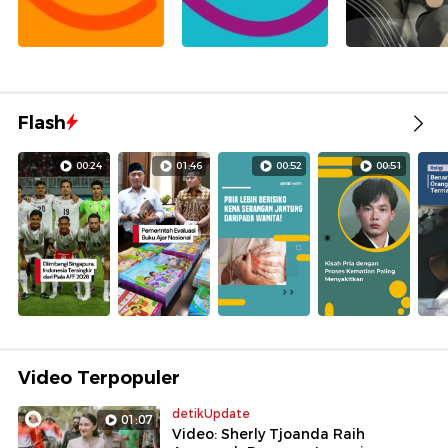
Flash
00:24
01:46
00:52
00:51
Video Terpopuler
detikUpdate
01:07
Video: Sherly Tjoanda Raih