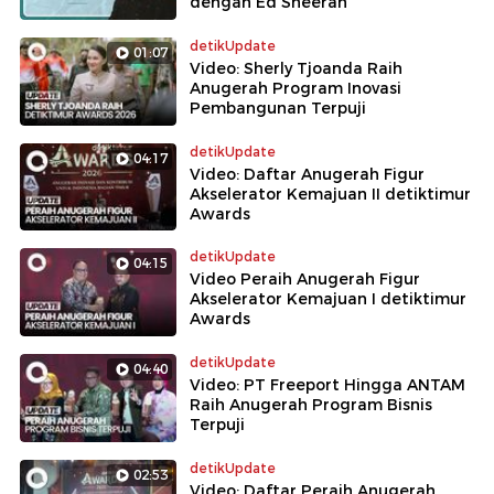
dengan Ed Sheeran
detikUpdate
01:07
Video: Sherly Tjoanda Raih
Anugerah Program Inovasi
Pembangunan Terpuji
detikUpdate
04:17
Video: Daftar Anugerah Figur
Akselerator Kemajuan II detiktimur
Awards
detikUpdate
04:15
Video Peraih Anugerah Figur
Akselerator Kemajuan I detiktimur
Awards
detikUpdate
04:40
Video: PT Freeport Hingga ANTAM
Raih Anugerah Program Bisnis
Terpuji
detikUpdate
02:53
Video: Daftar Peraih Anugerah