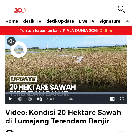
Home
detik TV
detikUpdate
Live TV
Signature
Pol
Tonton kabar terbaru PIALA DUNIA 2026
Di Sini
Dimuat
:
100.00%
Waktu
0:00
/
Durasi
0:38
Mainkan
Suara
Layar
Hidup
Saat
Video: Kondisi 20 Hektare Sawah
ini
di Lumajang Terendam Banjir