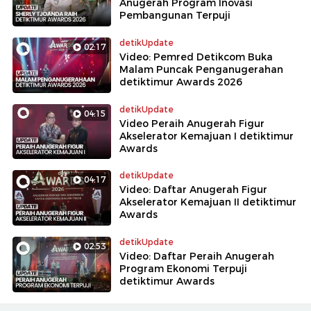
Anugerah Program Inovasi
Pembangunan Terpuji
detikUpdate
02:17
Video: Pemred Detikcom Buka
Malam Puncak Penganugerahan
detiktimur Awards 2026
detikUpdate
04:15
Video Peraih Anugerah Figur
Akselerator Kemajuan I detiktimur
Awards
detikUpdate
04:17
Video: Daftar Anugerah Figur
Akselerator Kemajuan II detiktimur
Awards
detikUpdate
02:53
Video: Daftar Peraih Anugerah
Program Ekonomi Terpuji
detiktimur Awards