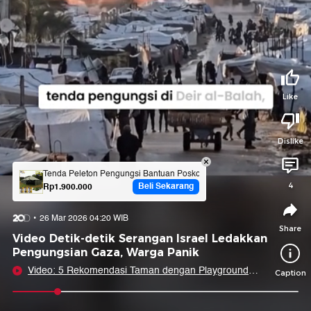
Tidak suka video ini?
Suka video ini?
Login untuk menyampaikan pendapat.
Login untuk menyampaikan pendapat.
Masuk
Masuk
Like
Share to
Dislike
Facebook
X
Whatsapp
Telegram
Tenda Peleton Pengungsi Bantuan Posko Bencana Tentara TNI - Regu
Beli Sekarang
Rp1.900.000
4
Copy Link
Copy Embed
Copy Embed &
26 Mar 2026 04:20 WIB
Caption
Share
Video Detik-detik Serangan Israel Ledakkan
Pengungsian Gaza, Warga Panik
Video: 5 Rekomendasi Taman dengan Playground
Caption
Gratis di Jakarta Nih!
0:08