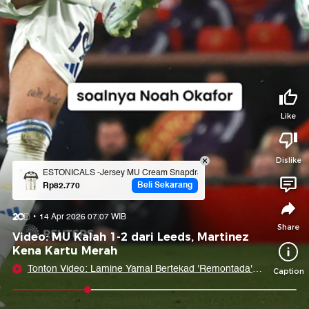
Tidak suka video ini?
Suka video ini?
Login untuk menyampaikan pendapat.
Login untuk menyampaikan pendapat.
Masuk
Masuk
Share to
Like
Dislike
Facebook
X
Whatsapp
Telegram
ESTONICALS -Jersey MU Cream Snapdragon 5.0 full printing -
Beli Sekarang
Rp82.770
Copy Link
Copy Embed
Copy Embed &
14 Apr 2026 07:07 WIB
Caption
Share
Video: MU Kalah 1-2 dari Leeds, Martinez
Kena Kartu Merah
Tonton Video: Lamine Yamal Bertekad 'Remontada'
Caption
Lawan Atletico
0:08