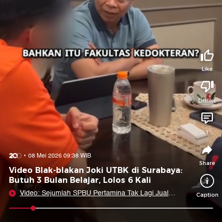
Tidak suka video ini?
Suka video ini?
Login untuk menyampaikan pendapat.
Login untuk menyampaikan pendapat.
Masuk
Masuk
Like
Share to
Dislike
Facebook
X
Whatsapp
Telegram
1
Copy Link
Copy Embed
Copy Embed &
08 Mei 2026 09:38 WIB
Caption
Share
Video Blak-blakan Joki UTBK di Surabaya:
Butuh 3 Bulan Belajar, Lolos 6 Kali
Video: Sejumlah SPBU Pertamina Tak Lagi Jual
Caption
Pertalite, Ini Lokasinya
0:11