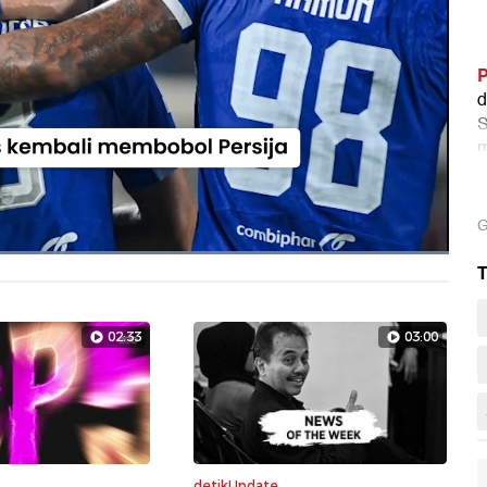
P
d
S
m
1
G
Dimuat
:
T
100.00%
Layarpen
02:33
03:00
detikUpdate