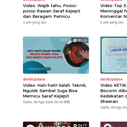
Video: Wajib tahu, Posisi-
Video Top 5
posisi Rawan Saraf Kejepit
Meninggal h
dan Beragam Pemicu
Komentar N
3 jam yang lalu
5 jam yang lalu
01:19
detikUpdate
detikUpdate
Video: Hati-hati! Salah Teknik,
Video KETIK
Ngulek Sambel Juga Bisa
Bocorin Alb
Memicu Saraf Kejepit
Kedekatan 
Sheeran
Sabtu, 08 Agu 2026 09:45 WIB
Sabtu, 08 Agu 2
04:17