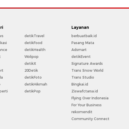
ri
Layanan
ws
detikTravel
berbuatbaik.id
kasi
detikFood
Pasang Mata
ance
detikHealth
Adsmart
t
Wolipop
detikEvent
t
detikX
Signature Awards
rt
20Detik
Trans Snow World
la
detikFoto
Trans Studio
o
detikHikmah
Bingkai.id
perti
detikPop
Ziswafctarsa.id
Flying Over Indonesia
For Your Business
rekomendit
Community Connect