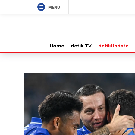
MENU
Home
detik TV
detikUpdate