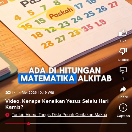
Tidak suka video ini?
Suka video ini?
Login untuk menyampaikan pendapat.
Login untuk menyampaikan pendapat.
Masuk
Masuk
Like
Share to
Dislike
Facebook
X
Whatsapp
Telegram
1
Copy Link
Copy Embed
Copy Embed &
14 Mei 2026 10:19 WIB
Caption
Share
Video: Kenapa Kenaikan Yesus Selalu Hari
Kamis?
Tonton Video: Tangis Dikta Pecah Ceritakan Makna
Caption
Dibalik Lagu 'Papa Tenang Aja'
0:08