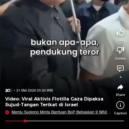
Tidak suka video ini?
Suka video ini?
Login untuk menyampaikan pendapat.
Login untuk menyampaikan pendapat.
Masuk
Masuk
Like
Share to
Dislike
Facebook
X
Whatsapp
Telegram
4
Copy Link
Copy Embed
Copy Embed &
21 Mei 2026 05:30 WIB
Caption
Share
Video: Viral Aktivis Flotilla Gaza Dipaksa
Sujud-Tangan Terikat di Israel
Menlu Sugiono Minta Bantuan BoP Bebaskan 9 WNI
Caption
Ditangkap Israel
0:09