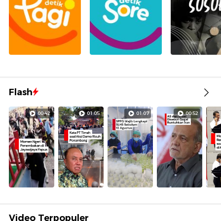
Flash
00:42
01:05
01:07
00:52
Video Terpopuler