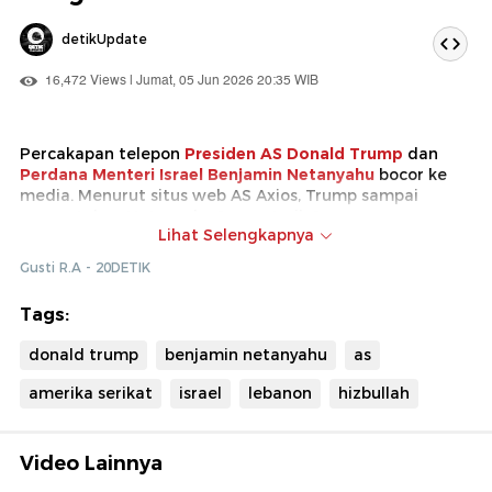
detikUpdate
16,472 Views | Jumat, 05 Jun 2026 20:35 WIB
Percakapan telepon
Presiden AS Donald Trump
dan
Perdana Menteri Israel Benjamin Netanyahu
bocor ke
media. Menurut situs web AS Axios, Trump sampai
mengatakan Netanyahu "sangat gila".
Lihat Selengkapnya
Trump mengakui telah menelepon Netanyahu dan
Gusti R.A - 20DETIK
menyebutnya "gila". Ia beralasan karena Israel terus
menyerang Lebanon, proses negosiasi AS dengan Iran
Tags:
terganggu.
donald trump
benjamin netanyahu
as
amerika serikat
israel
lebanon
hizbullah
Video Lainnya