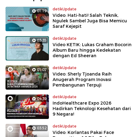
detikUpdate
01:19
Video: Hati-hati! Salah Teknik,
Ngulek Sambel Juga Bisa Memicu
Saraf Kejepit
detikUpdate
03:35
Video KETIK: Lukas Graham Bocorin
Album Baru hingga Kedekatan
dengan Ed Sheeran
detikUpdate
01:07
Video: Sherly Tjoanda Raih
Anugerah Program Inovasi
Pembangunan Terpuji
detikUpdate
04:39
IndoHealthcare Expo 2026
Hadirkan Teknologi Kesehatan dari
9 Negara!
detikUpdate
03:52
Video: Korlantas Pakai Face