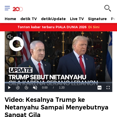
Home
detik TV
detikUpdate
Live TV
Signature
Pol
Tonton kabar terbaru PIALA DUNIA 2026
Di Sini
Dimuat
:
86.90%
Waktu
0:00
/
Durasi
1:20
Mainkan
Suara
Layar
Hidup
Saat
Video: Kesalnya Trump ke
ini
Netanyahu Sampai Menyebutnya
Sangat Gila