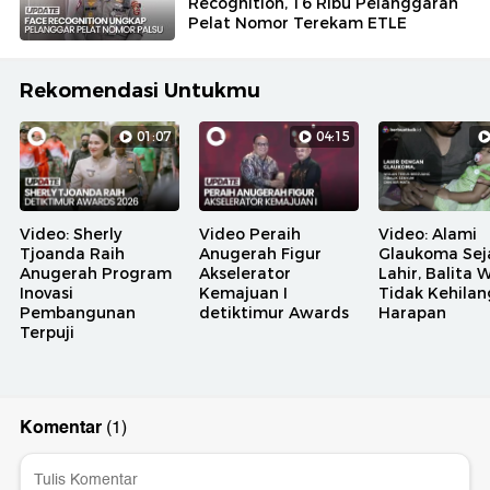
Recognition, 16 Ribu Pelanggaran
Pelat Nomor Terekam ETLE
Rekomendasi Untukmu
01:07
04:15
Video: Sherly
Video Peraih
Video: Alami
Tjoanda Raih
Anugerah Figur
Glaukoma Sej
Anugerah Program
Akselerator
Lahir, Balita 
Inovasi
Kemajuan I
Tidak Kehila
Pembangunan
detiktimur Awards
Harapan
Terpuji