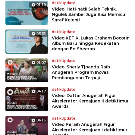
detikUpdate
01:19
Video: Hati-hati! Salah Teknik,
Ngulek Sambel Juga Bisa Memicu
Saraf Kejepit
detikUpdate
03:35
Video KETIK: Lukas Graham Bocorin
Album Baru hingga Kedekatan
dengan Ed Sheeran
detikUpdate
01:07
Video: Sherly Tjoanda Raih
Anugerah Program Inovasi
Pembangunan Terpuji
detikUpdate
04:17
Video: Daftar Anugerah Figur
Akselerator Kemajuan II detiktimur
Awards
detikUpdate
04:15
Video Peraih Anugerah Figur
Akselerator Kemajuan I detiktimur