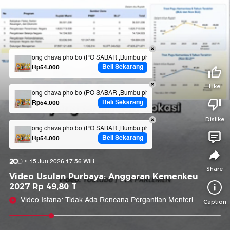
Tidak suka video ini?
Suka video ini?
Login untuk menyampaikan pendapat.
Login untuk menyampaikan pendapat.
Masuk
Masuk
ong chava pho bo (PO SABAR ,Bumbu pho bo )
Beli Sekarang
Rp54.000
Share to
Like
ong chava pho bo (PO SABAR ,Bumbu pho bo )
Beli Sekarang
Rp54.000
Dislike
Facebook
X
Whatsapp
Telegram
ong chava pho bo (PO SABAR ,Bumbu pho bo )
Beli Sekarang
Rp54.000
Copy Link
Copy Embed
Copy Embed &
15 Jun 2026 17:56 WIB
Caption
Share
Video Usulan Purbaya: Anggaran Kemenkeu
2027 Rp 49,80 T
Video Istana: Tidak Ada Rencana Pergantian Menteri
Caption
Keuangan!
0:09