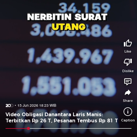
Tidak suka video ini?
Suka video ini?
Login untuk menyampaikan pendapat.
Login untuk menyampaikan pendapat.
Masuk
Masuk
Share to
Like
Dislike
Facebook
X
Whatsapp
Telegram
Copy Link
Copy Embed
Copy Embed &
Caption
Share
15 Jun 2026 18:23 WIB
Video Obligasi Danantara Laris Manis:
Terbitkan Rp 26 T, Pesanan Tembus Rp 81 T
Caption
0:09