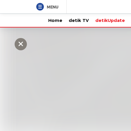
MENU
Home
detik TV
detikUpdate