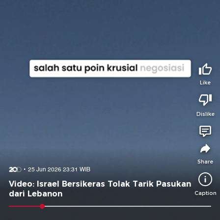
Tidak suka video ini?
Suka video ini?
Login untuk menyampaikan pendapat.
Login untuk menyampaikan pendapat.
Masuk
Masuk
Share to
Like
Dislike
Facebook
X
Whatsapp
Telegram
Copy Link
Copy Embed
Copy Embed &
Caption
Share
25 Jun 2026 23:31 WIB
Video: Israel Bersikeras Tolak Tarik Pasukan
dari Lebanon
Caption
0:08