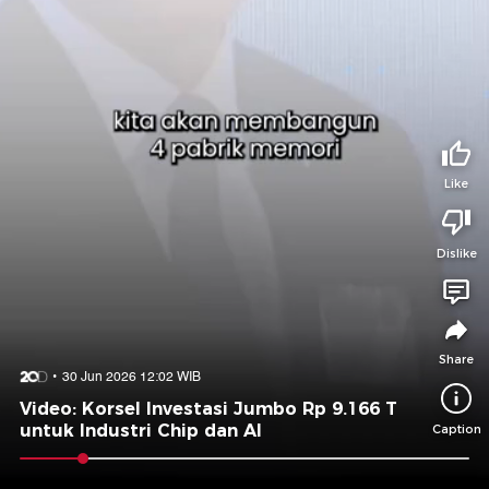
Tidak suka video ini?
Suka video ini?
Login untuk menyampaikan pendapat.
Login untuk menyampaikan pendapat.
Masuk
Masuk
Share to
Like
Dislike
Facebook
X
Whatsapp
Telegram
Copy Link
Copy Embed
Copy Embed &
Caption
Share
30 Jun 2026 12:02 WIB
Video: Korsel Investasi Jumbo Rp 9.166 T
untuk Industri Chip dan AI
Caption
0:08