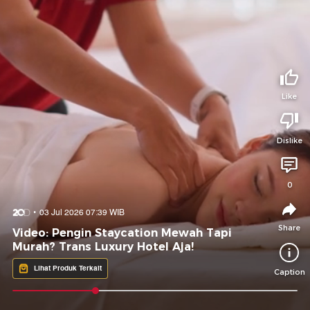
Tidak suka video ini?
Suka video ini?
Login untuk menyampaikan pendapat.
Login untuk menyampaikan pendapat.
Masuk
Masuk
Like
Share to
Dislike
Facebook
X
Whatsapp
Telegram
0
Copy Link
Copy Embed
Copy Embed &
03 Jul 2026 07:39 WIB
Caption
Share
Video: Pengin Staycation Mewah Tapi
Murah? Trans Luxury Hotel Aja!
Lihat Produk Terkait
Caption
0:08