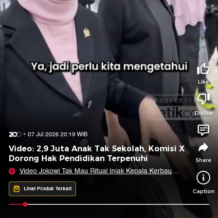
Tidak suka video ini?
Suka video ini?
Login untuk menyampaikan pendapat.
Login untuk menyampaikan pendapat.
Masuk
Masuk
Share to
Like
Dislike
Facebook
X
Whatsapp
Telegram
07 Jul 2026 20:19 WIB
Copy Link
Copy Embed
Copy Embed &
Video: 2,9 Juta Anak Tak Sekolah, Komisi X
Caption
Dorong Hak Pendidikan Terpenuhi
Share
Video Jokowi Tak Mau Ritual Injak Kepala Kerbau
Dikaitkan ke Politik
Lihat Produk Terkait
Caption
0:06