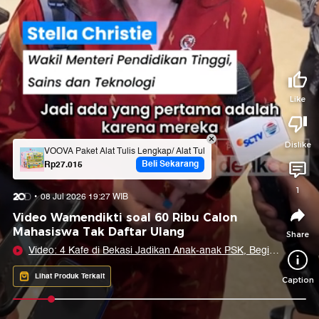
Tidak suka video ini?
Suka video ini?
Login untuk menyampaikan pendapat.
Login untuk menyampaikan pendapat.
Masuk
Masuk
Like
Share to
Dislike
VOOVA Paket Alat Tulis Lengkap/ Alat Tulis Lucu/ Paket ATK Sekolah/ Al
Beli Sekarang
Rp27.015
Facebook
X
Whatsapp
Telegram
1
08 Jul 2026 19:27 WIB
Copy Link
Copy Embed
Copy Embed &
Video Wamendikti soal 60 Ribu Calon
Caption
Mahasiswa Tak Daftar Ulang
Share
Video: 4 Kafe di Bekasi Jadikan Anak-anak PSK, Begini
Modusnya...
Lihat Produk Terkait
Caption
0:08