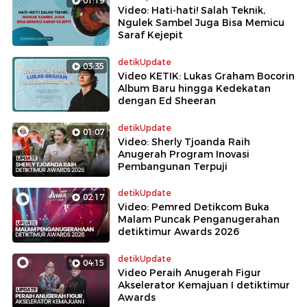
01:19
Video: Hati-hati! Salah Teknik,
Ngulek Sambel Juga Bisa Memicu
Saraf Kejepit
detikUpdate
03:35
Video KETIK: Lukas Graham Bocorin
Album Baru hingga Kedekatan
dengan Ed Sheeran
detikUpdate
01:07
Video: Sherly Tjoanda Raih
Anugerah Program Inovasi
Pembangunan Terpuji
detikUpdate
02:17
Video: Pemred Detikcom Buka
Malam Puncak Penganugerahan
detiktimur Awards 2026
detikUpdate
04:15
Video Peraih Anugerah Figur
Akselerator Kemajuan I detiktimur
Awards