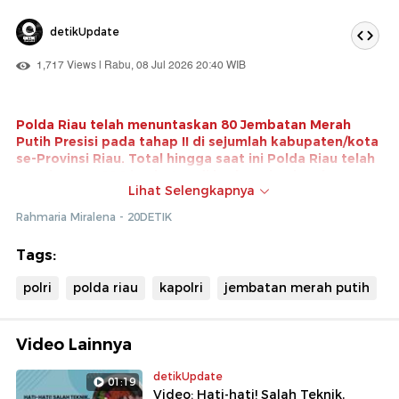
detikUpdate
1,717 Views | Rabu, 08 Jul 2026 20:40 WIB
Polda Riau telah menuntaskan 80 Jembatan Merah
Putih Presisi pada tahap II di sejumlah kabupaten/kota
se-Provinsi Riau. Total hingga saat ini Polda Riau telah
membangun 110 jembatan di berbagai pelosok.
Lihat Selengkapnya
Rampungnya pembangunan 80 jembatan tersebut
Rahmaria Miralena - 20DETIK
merupakan kado spesial yang masih bertepatan di
momen Hari Bhayangkara ke-80. Kepala Biro Sumber
Tags:
Daya Masyarakat (SDM) Polda Riau, Kombes Boy Jeckson
Situmorang menyebut pembangunan ini merupakan
polri
polda riau
kapolri
jembatan merah putih
wujud pengabdian Polda Riau terhadap masyarakat.
Video Lainnya
detikUpdate
01:19
Video: Hati-hati! Salah Teknik,