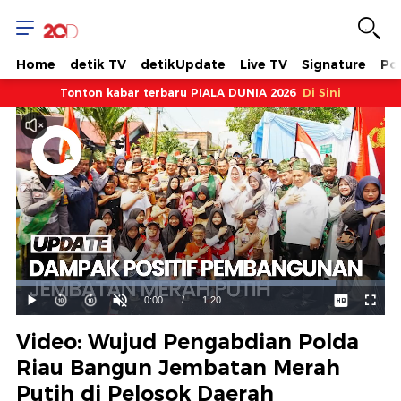
Home
detik TV
detikUpdate
Live TV
Signature
Pol
Tonton kabar terbaru PIALA DUNIA 2026
Di Sini
Dimuat
:
86.76%
Waktu
0:00
/
Durasi
1:20
Mainkan
Suara
Layar
Hidup
Saat
Video: Wujud Pengabdian Polda
ini
Riau Bangun Jembatan Merah
Putih di Pelosok Daerah