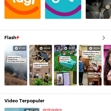
Flash
01:03
00:49
00:37
00:54
Video Terpopuler
detikUpdate