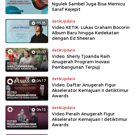
Ngulek Sambel Juga Bisa Memicu
Saraf Kejepit
detikUpdate
03:35
Video KETIK: Lukas Graham Bocorin
Album Baru hingga Kedekatan
dengan Ed Sheeran
detikUpdate
01:07
Video: Sherly Tjoanda Raih
Anugerah Program Inovasi
Pembangunan Terpuji
detikUpdate
04:17
Video: Daftar Anugerah Figur
Akselerator Kemajuan II detiktimur
Awards
detikUpdate
04:15
Video Peraih Anugerah Figur
Akselerator Kemajuan I detiktimur
Awards