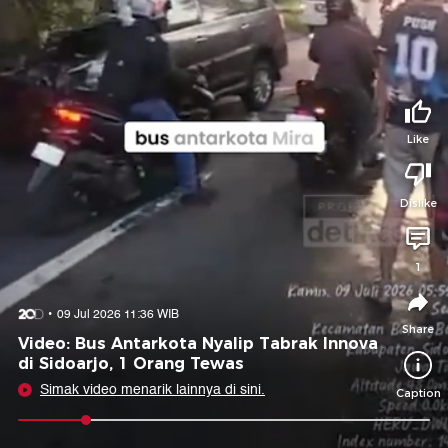
Tidak suka video ini?
Suka video ini?
Login untuk menyampaikan pendapat.
Login untuk menyampaikan pendapat.
Masuk
Masuk
Like
Share to
Dislike
Facebook
X
Whatsapp
Telegram
1
Copy Link
Copy Embed
Copy Embed &
09 Jul 2026 11:36 WIB
Caption
Share
Video: Bus Antarkota Nyalip Tabrak Innova
di Sidoarjo, 1 Orang Tewas
Simak video menarik lainnya di sini.
Caption
0:08