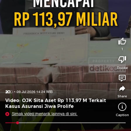
Tidak suka video ini?
Suka video ini?
Login untuk menyampaikan pendapat.
Login untuk menyampaikan pendapat.
Masuk
Masuk
Share to
1
Dislike
Facebook
X
Whatsapp
Telegram
Copy Link
Copy Embed
Copy Embed &
09 Jul 2026 14:24 WIB
Caption
Share
Video: OJK Sita Aset Rp 113,97 M Terkait
Kasus Asuransi Jiwa Prolife
Simak video menarik lainnya di sini.
Caption
0:09