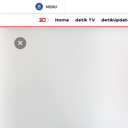
MENU
Home
detik TV
detikUpdate