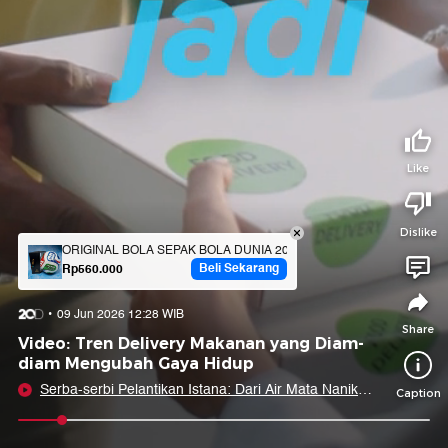
Tidak suka video ini?
Suka video ini?
Login untuk menyampaikan pendapat.
Login untuk menyampaikan pendapat.
Masuk
Masuk
Share to
Like
Dislike
Facebook
X
Whatsapp
Telegram
ORIGINAL BOLA SEPAK BOLA DUNIA 2026 AS KANADA MEKSIKO DES
Beli Sekarang
Rp560.000
Copy Link
Copy Embed
Copy Embed &
09 Jun 2026 12:28 WIB
Caption
Share
Video: Tren Delivery Makanan yang Diam-
diam Mengubah Gaya Hidup
Serba-serbi Pelantikan Istana: Dari Air Mata Nanik
Caption
hingga Jabatan Baru Said Iqbal
0:07