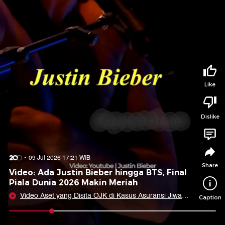
Tidak suka video ini?
Suka video ini?
Login untuk menyampaikan pendapat.
Login untuk menyampaikan pendapat.
Masuk
Masuk
Share to
Like
Dislike
Facebook
X
Whatsapp
Telegram
Copy Link
Copy Embed
Copy Embed &
09 Jul 2026 17:21 WIB
Caption
Share
Video: Ada Justin Bieber hingga BTS, Final
Piala Dunia 2026 Makin Meriah
Video Aset yang Disita OJK di Kasus Asuransi Jiwa
Caption
Prolife: Ruko-Deposito
0:05