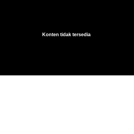
VjsError
Information
Konten tidak tersedia
.